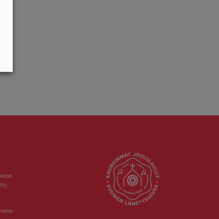
massa
tty
massa