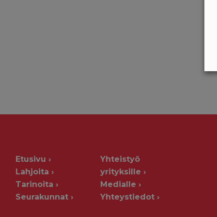
Etusivu
Yhteistyö
Lahjoita
yrityksille
Tarinoita
Medialle
Seurakunnat
Yhteystiedot