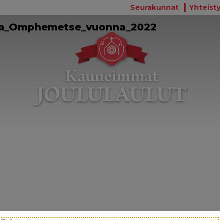
Seurakunnat
Yhteisty
na_Omphemetse_vuonna_2022