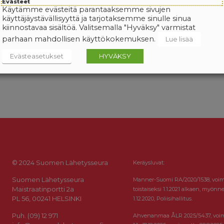
Evästeet
Käytämme evästeitä parantaaksemme sivujen
käyttäjäystävällisyyttä ja tarjotaksemme sinulle sinua
kiinnostavaa sisältöä. Valitsemalla "Hyväksy" varmistat
parhaan mahdollisen käyttökokemuksen.
Lue lisää
Evästeasetukset
HYVÄKSY
© 2024 Suomen Lähetysseura
Keräysluvat:
Suomen Lähetysseura
Manner-Suomi RA/2020/1538, voi
Maistraatinportti 2a
toistaiseksi 1.1.2021 alkaen, myönne
PL 56, 00241 HELSINKI
1.12.2020, Poliisihallitus.
Puh. (09) 12 971
Ahvenanmaa ÅLR 2025/5437, voi