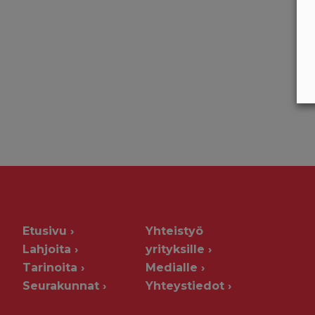
Etusivu
Yhteistyö
Lahjoita
yrityksille
Tarinoita
Medialle
Seurakunnat
Yhteystiedot