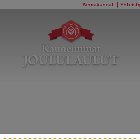
Seurakunnat
Yhteisty