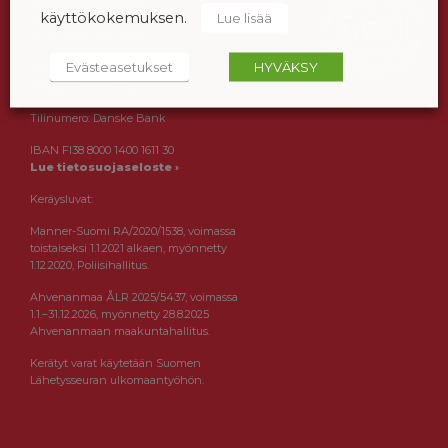
Suomen Lähetysseura
käyttökokemuksen.
Lue lisää
Maistraatinportti 2a
PL 56, 00241 HELSINKI
Evästeasetukset
HYVÄKSY
Puh. (09) 12 971
info@suomenlahetysseura.fi
Tilinumero: Danske Bank
IBAN FI38 8000 1400 1611 30
Lue tietosuojaseloste ›
Keräysluvat:
Manner-Suomi RA/2020/1538, voimassa
toistaiseksi 1.1.2021 alkaen, myönnetty
1.12.2020, Poliisihallitus.
Ahvenanmaa ÅLR 2025/5437, voimassa
1.1.–31.12.2026, myönnetty 28.8.2025
Ahvenanmaan maakuntahallitus.
Kerätyt varat käytetään Suomen
Lähetysseuran ulkomaantyöhön.