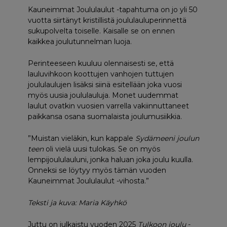
Kauneimmat Joululaulut -tapahtuma on jo yli 50
vuotta siirtänyt kristillistä joululauluperinnettä
sukupolvelta toiselle. Kaisalle se on ennen
kaikkea joulutunnelman luoja.
Perinteeseen kuuluu olennaisesti se, että
lauluvihkoon koottujen vanhojen tuttujen
joululaulujen lisäksi siinä esitellään joka vuosi
myös uusia joululauluja. Monet uudemmat
laulut ovatkin vuosien varrella vakiinnuttaneet
paikkansa osana suomalaista joulumusiikkia.
”Muistan vieläkin, kun kappale
Sydämeeni joulun
teen
oli vielä uusi tulokas. Se on myös
lempijoululauluni, jonka haluan joka joulu kuulla.
Onneksi se löytyy myös tämän vuoden
Kauneimmat Joululaulut -vihosta.”
Teksti ja kuva: Maria Käyhkö
Juttu on julkaistu vuoden 2025
Tulkoon joulu
-