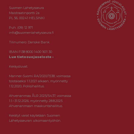
Suomen Lähetysseura
Maistraatinportti 2a
PL 56, 00241 HELSINKI
Puh. (09) 12 971
info@suomenlahetysseura.fi
Tilinumero: Danske Bank
IBAN FI38 8000 1400 1611 30
Lue tietosuojaseloste ›
Keräysluvat:
Manner-Suomi RA/2020/1538, voimassa
toistaiseksi 1.1.2021 alkaen, myönnetty
1.12.2020, Poliisihallitus.
Ahvenanmaa ÅLR 2025/5437, voimassa
1.1.–31.12.2026, myönnetty 28.8.2025
Ahvenanmaan maakuntahallitus.
Kerätyt varat käytetään Suomen
Lähetysseuran ulkomaantyöhön.