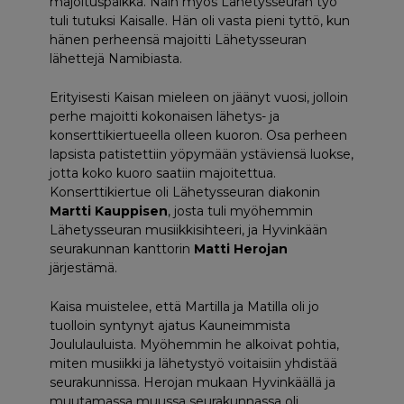
majoituspaikka. Näin myös Lähetysseuran työ
tuli tutuksi Kaisalle. Hän oli vasta pieni tyttö, kun
hänen perheensä majoitti Lähetysseuran
lähettejä Namibiasta.
Erityisesti Kaisan mieleen on jäänyt vuosi, jolloin
perhe majoitti kokonaisen lähetys- ja
konserttikiertueella olleen kuoron. Osa perheen
lapsista patistettiin yöpymään ystäviensä luokse,
jotta koko kuoro saatiin majoitettua.
Konserttikiertue oli Lähetysseuran diakonin
Martti Kauppisen
, josta tuli myöhemmin
Lähetysseuran musiikkisihteeri, ja Hyvinkään
seurakunnan kanttorin
Matti Herojan
järjestämä.
Kaisa muistelee, että Martilla ja Matilla oli jo
tuolloin syntynyt ajatus Kauneimmista
Joululauluista. Myöhemmin he alkoivat pohtia,
miten musiikki ja lähetystyö voitaisiin yhdistää
seurakunnissa. Herojan mukaan Hyvinkäällä ja
muutamassa muussa seurakunnassa oli