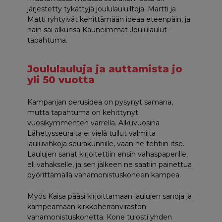
järjestetty tykättyjä joululauluiltoja. Martti ja
Matti ryhtyivät kehittämään ideaa eteenpäin, ja
näin sai alkunsa Kauneimmat Joululaulut -
tapahtuma.
Joululauluja ja auttamista jo
yli 50 vuotta
Kampanjan perusidea on pysynyt samana,
mutta tapahtuma on kehittynyt
vuosikymmenten varrella. Alkuvuosina
Lähetysseuralta ei vielä tullut valmiita
lauluvihkoja seurakunnille, vaan ne tehtiin itse.
Laulujen sanat kirjoitettiin ensin vahaspaperille,
eli vahakselle, ja sen jälkeen ne saatiin painettua
pyörittämällä vahamonistuskoneen kampea.
Myös Kaisa pääsi kirjoittamaan laulujen sanoja ja
kampeamaan kirkkoherranviraston
vahamonistuskonetta. Kone tulosti yhden