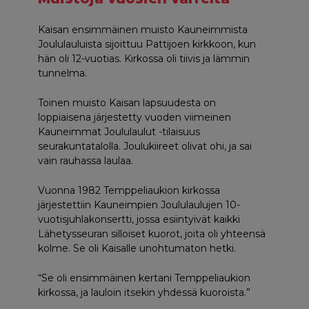
Kaisan ensimmäinen muisto Kauneimmista
Joululauluista sijoittuu Pattijoen kirkkoon, kun
hän oli 12-vuotias. Kirkossa oli tiivis ja lämmin
tunnelma.
Toinen muisto Kaisan lapsuudesta on
loppiaisena järjestetty vuoden viimeinen
Kauneimmat Joululaulut -tilaisuus
seurakuntatalolla. Joulukiireet olivat ohi, ja sai
vain rauhassa laulaa.
Vuonna 1982 Temppeliaukion kirkossa
järjestettiin Kauneimpien Joululaulujen 10-
vuotisjuhlakonsertti, jossa esiintyivät kaikki
Lähetysseuran silloiset kuorot, joita oli yhteensä
kolme. Se oli Kaisalle unohtumaton hetki.
“Se oli ensimmäinen kertani Temppeliaukion
kirkossa, ja lauloin itsekin yhdessä kuoroista.”