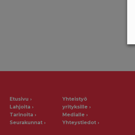
Etusivu
Yhteistyö
Lahjoita
yrityksille
Tarinoita
Medialle
Seurakunnat
Yhteystiedot