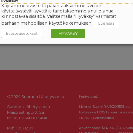
Evästeet
Käytämme evästeitä parantaaksemme sivujen
käyttäjäystävällisyyttä ja tarjotaksemme sinulle sinua
kiinnostavaa sisältöä. Valitsemalla "Hyväksy" varmistat
parhaan mahdollisen käyttökokemuksen.
Lue lisää
Evästeasetukset
HYVÄKSY
© 2024 Suomen Lähetysseura
Keräysluvat:
Suomen Lähetysseura
Manner-Suomi RA/2020/1538, voi
Maistraatinportti 2a
toistaiseksi 1.1.2021 alkaen, myönne
PL 56, 00241 HELSINKI
1.12.2020, Poliisihallitus.
Puh. (09) 12 971
Ahvenanmaa ÅLR 2025/5437, voi