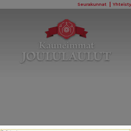
Seurakunnat
Yhteisty