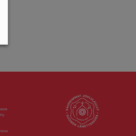
massa
tty
massa