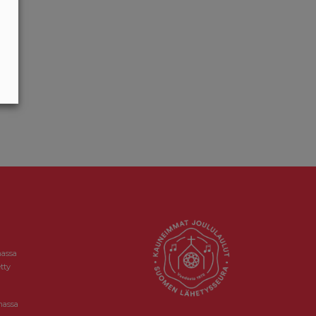
massa
tty
massa