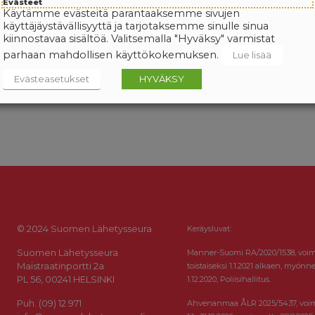
Evästeet
Käytämme evästeitä parantaaksemme sivujen
käyttäjäystävällisyyttä ja tarjotaksemme sinulle sinua
kiinnostavaa sisältöä. Valitsemalla "Hyväksy" varmistat
parhaan mahdollisen käyttökokemuksen.
Lue lisää
Evästeasetukset
HYVÄKSY
© 2024 Suomen Lähetysseura
Keräysluvat:
Suomen Lähetysseura
Manner-Suomi RA/2020/1538, voi
Maistraatinportti 2a
toistaiseksi 1.1.2021 alkaen, myönne
PL 56, 00241 HELSINKI
1.12.2020, Poliisihallitus.
Puh. (09) 12 971
Ahvenanmaa ÅLR 2025/5437, voi