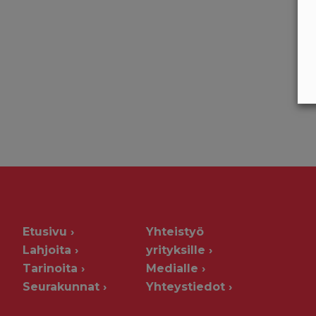
Etusivu
Yhteistyö
Lahjoita
yrityksille
Tarinoita
Medialle
Seurakunnat
Yhteystiedot