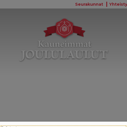
Seurakunnat
Yhteisty