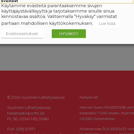
Evästeet
Käytämme evästeitä parantaaksemme sivujen
käyttäjäystävällisyyttä ja tarjotaksemme sinulle sinua
kiinnostavaa sisältöä. Valitsemalla "Hyväksy" varmistat
parhaan mahdollisen käyttökokemuksen.
Lue lisää
Evästeasetukset
HYVÄKSY
© 2024 Suomen Lähetysseura
Keräysluvat:
Suomen Lähetysseura
Manner-Suomi RA/2020/1538, voi
Maistraatinportti 2a
toistaiseksi 1.1.2021 alkaen, myönne
PL 56, 00241 HELSINKI
1.12.2020, Poliisihallitus.
Puh. (09) 12 971
Ahvenanmaa ÅLR 2025/5437, voi