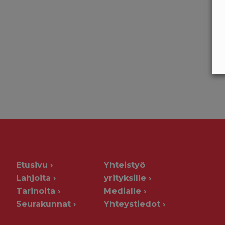
Etusivu
Yhteistyö
Lahjoita
yrityksille
Tarinoita
Medialle
Seurakunnat
Yhteystiedot