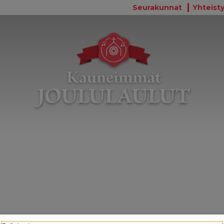
Seurakunnat
Yhteisty