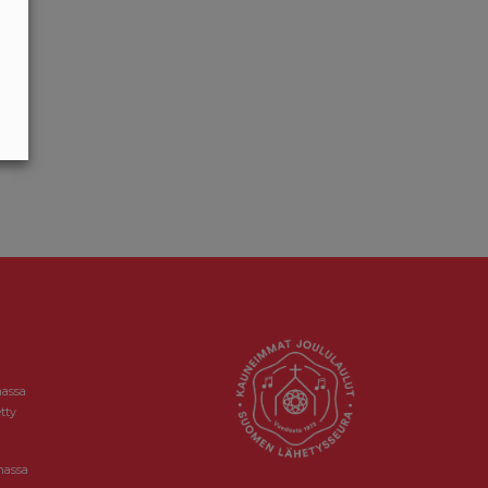
massa
tty
massa