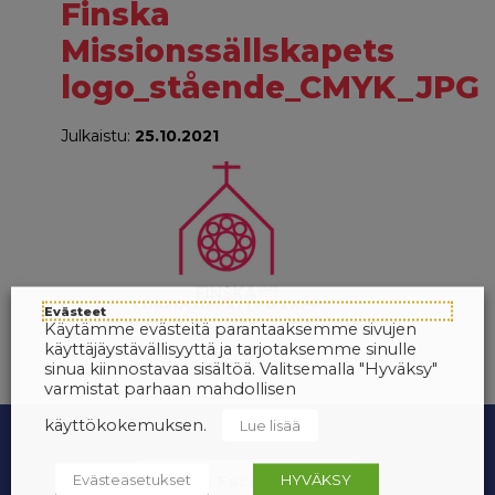
Finska
Missionssällskapets
logo_stående_CMYK_JPG
Julkaistu:
25.10.2021
Evästeet
Käytämme evästeitä parantaaksemme sivujen
käyttäjäystävällisyyttä ja tarjotaksemme sinulle
sinua kiinnostavaa sisältöä. Valitsemalla "Hyväksy"
varmistat parhaan mahdollisen
käyttökokemuksen.
Lue lisää
Evästeasetukset
HYVÄKSY