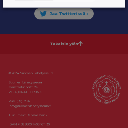
Takaisin ylös
© 2024 Suomen Lähetysseura
Suomen Lähetysseura
Maistraatinportti 2a
PL 56, 00241 HELSINKI
Puh. (09) 12 971
info@suomenlahetysseura.fi
Tilinumero: Danske Bank
IBAN FI38 8000 1400 1611 30