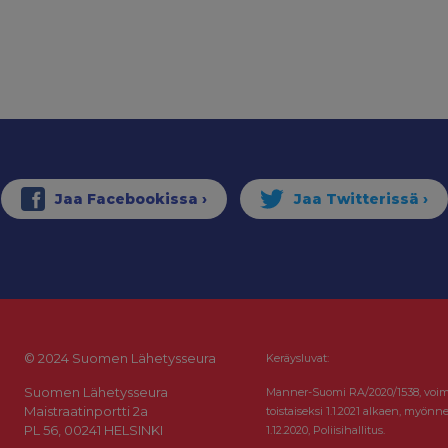
© 2024 Suomen Lähetysseura
Keräysluvat:
Suomen Lähetysseura
Manner-Suomi RA/2020/1538, voi
Maistraatinportti 2a
toistaiseksi 1.1.2021 alkaen, myönne
PL 56, 00241 HELSINKI
1.12.2020, Poliisihallitus.