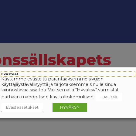
onssällskapets
de_RGB_JPG
Evästeet
Käytämme evästeitä parantaaksemme sivujen
käyttäjäystävällisyyttä ja tarjotaksemme sinulle sinua
kiinnostavaa sisältöä. Valitsemalla "Hyväksy" varmistat
parhaan mahdollisen käyttökokemuksen.
Lue lisää
Evästeasetukset
HYVÄKSY