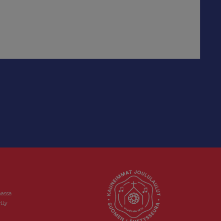
massa
tty