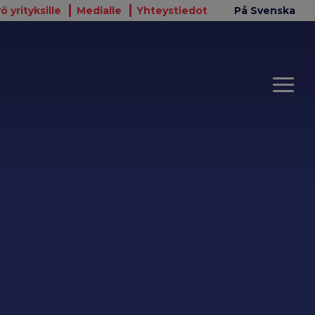
ö yrityksille
Medialle
Yhteystiedot
På Svenska