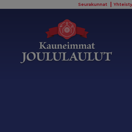
Seurakunnat
Yhteisty