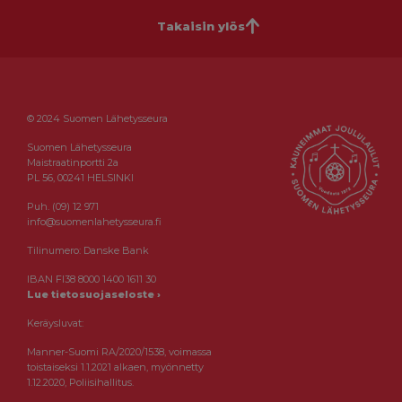
Takaisin ylös
© 2024 Suomen Lähetysseura
Suomen Lähetysseura
Maistraatinportti 2a
PL 56, 00241 HELSINKI
Puh. (09) 12 971
info@suomenlahetysseura.fi
Tilinumero: Danske Bank
IBAN FI38 8000 1400 1611 30
Lue tietosuojaseloste ›
Keräysluvat:
Manner-Suomi RA/2020/1538, voimassa
toistaiseksi 1.1.2021 alkaen, myönnetty
1.12.2020, Poliisihallitus.