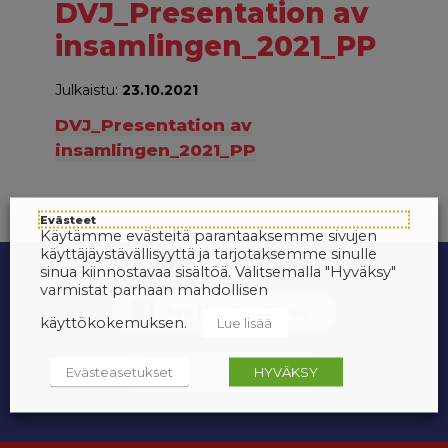
DVJ_Presentation av
insamlingen_2021_PP
Julkaistu:
23.10.2021
DVJ_Presentation av
insamlingen_2021_PP
Evästeet
Käytämme evästeitä parantaaksemme sivujen
käyttäjäystävällisyyttä ja tarjotaksemme sinulle
sinua kiinnostavaa sisältöä. Valitsemalla "Hyväksy"
varmistat parhaan mahdollisen
käyttökokemuksen.
Lue lisää
Evästeasetukset
HYVÄKSY