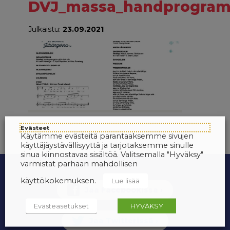
DVJ_massa_handprogram
Julkaistu:
23.09.2021
Evästeet
Käytämme evästeitä parantaaksemme sivujen
käyttäjäystävällisyyttä ja tarjotaksemme sinulle
sinua kiinnostavaa sisältöä. Valitsemalla "Hyväksy"
varmistat parhaan mahdollisen
käyttökokemuksen.
Lue lisää
Evästeasetukset
HYVÄKSY