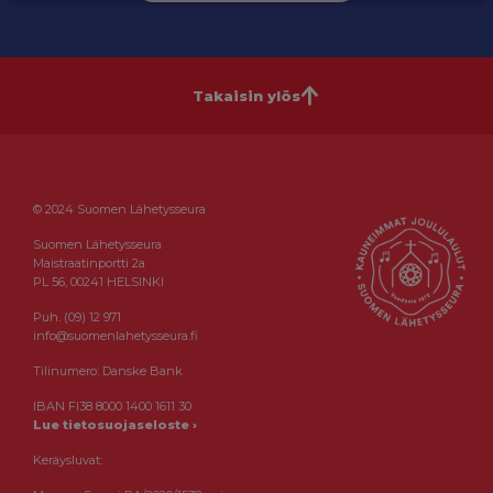
Takaisin ylös
© 2024 Suomen Lähetysseura
Suomen Lähetysseura
Maistraatinportti 2a
PL 56, 00241 HELSINKI
Puh. (09) 12 971
info@suomenlahetysseura.fi
Tilinumero: Danske Bank
IBAN FI38 8000 1400 1611 30
Lue tietosuojaseloste ›
Keräysluvat: