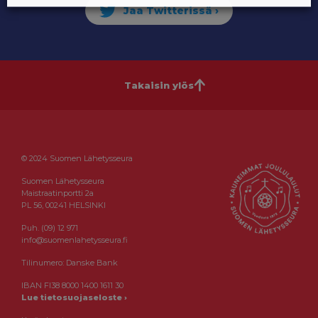
Takaisin ylös
© 2024 Suomen Lähetysseura
Suomen Lähetysseura
Maistraatinportti 2a
PL 56, 00241 HELSINKI
Puh. (09) 12 971
info@suomenlahetysseura.fi
Tilinumero: Danske Bank
IBAN FI38 8000 1400 1611 30
Lue tietosuojaseloste ›