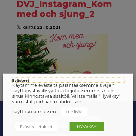
DVJ_Instagram_Kom
med och sjung_2
Julkaistu:
22.10.2021
Evästeet
Käytämme evästeitä parantaaksemme sivujen
käyttäjäystävällisyyttä ja tarjotaksemme sinulle
sinua kiinnostavaa sisältöä. Valitsemalla "Hyväksy"
varmistat parhaan mahdollisen
käyttökokemuksen.
Lue lisää
Evästeasetukset
HYVÄKSY