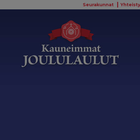
Seurakunnat
Yhteisty