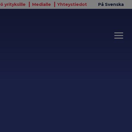
ö yrityksille
Medialle
Yhteystiedot
På Svenska