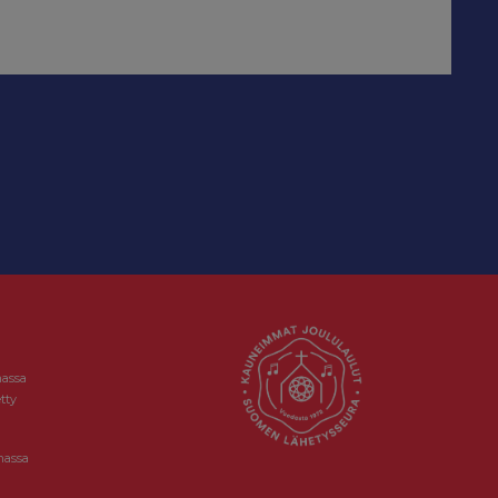
massa
tty
massa