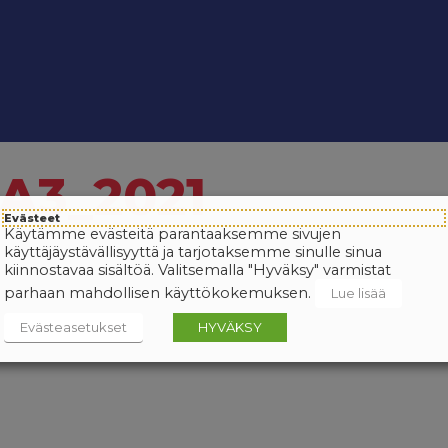
_A3_2021
Evästeet
Käytämme evästeitä parantaaksemme sivujen
käyttäjäystävällisyyttä ja tarjotaksemme sinulle sinua
kiinnostavaa sisältöä. Valitsemalla "Hyväksy" varmistat
parhaan mahdollisen käyttökokemuksen.
Lue lisää
Evästeasetukset
HYVÄKSY