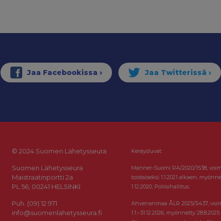
© 2024 Suomen Lähetysseura
Keräysluvat:
Suomen Lähetysseura
Manner-Suomi RA/2020/1538, voi
Maistraatinportti 2a
toistaiseksi 1.1.2021 alkaen, myönne
PL 56, 00241 HELSINKI
1.12.2020, Poliisihallitus.
Puh. (09) 12 971
Ahvenanmaa ÅLR 2025/5437, voi
info@suomenlahetysseura.fi
1.1.–31.12.2026, myönnetty 28.8.2025