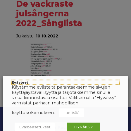
De vackraste
julsångerna
2022_Sånglista
Julkaistu:
10.10.2022
Evästeet
Käytämme evästeitä parantaaksemme sivujen
käyttäjäystävällisyyttä ja tarjotaksemme sinulle
sinua kiinnostavaa sisältöä. Valitsemalla "Hyväksy"
varmistat parhaan mahdollisen
käyttökokemuksen.
Lue lisää
Evästeasetukset
HYVÄKSY