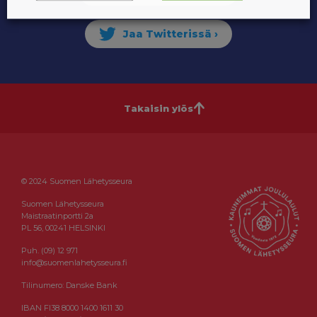
Takaisin ylös
© 2024 Suomen Lähetysseura
Suomen Lähetysseura
Maistraatinportti 2a
PL 56, 00241 HELSINKI
Puh. (09) 12 971
info@suomenlahetysseura.fi
Tilinumero: Danske Bank
IBAN FI38 8000 1400 1611 30