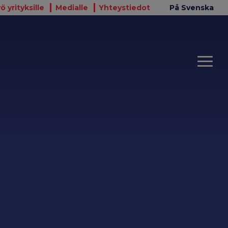
ö yrityksille
Medialle
Yhteystiedot
På Svenska