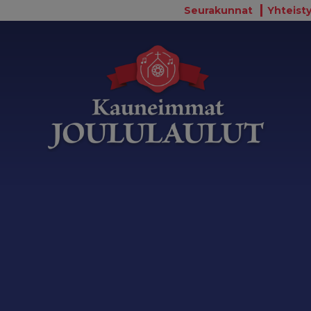
Seurakunnat
Yhteisty