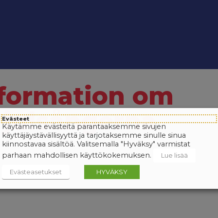
formation om
 julsångerna
Evästeet
Käytämme evästeitä parantaaksemme sivujen
käyttäjäystävällisyyttä ja tarjotaksemme sinulle sinua
kiinnostavaa sisältöä. Valitsemalla "Hyväksy" varmistat
parhaan mahdollisen käyttökokemuksen.
Lue lisää
Evästeasetukset
HYVÄKSY