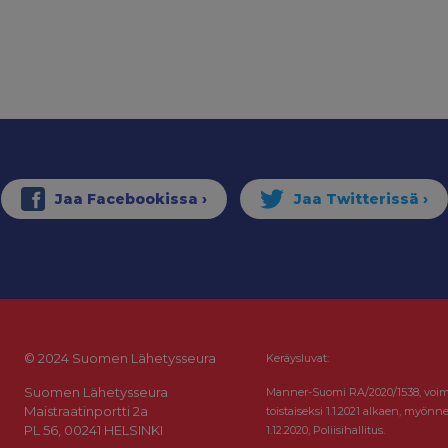
© 2024 Suomen Lähetysseura
Keräysluvat:
Suomen Lähetysseura
Manner-Suomi RA/2020/1538, voi
Maistraatinportti 2a
toistaiseksi 1.1.2021 alkaen, myönne
PL 56, 00241 HELSINKI
1.12.2020, Poliisihallitus.