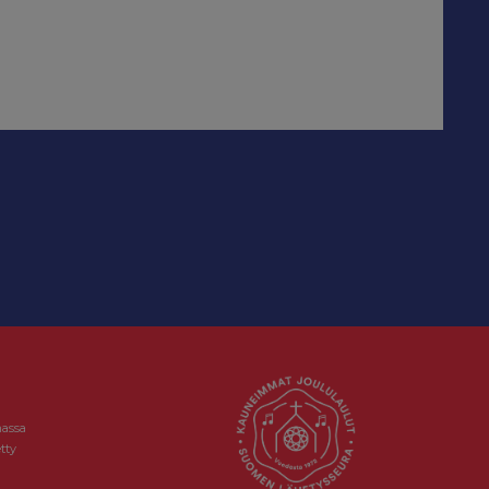
massa
tty