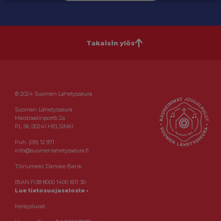
Takaisin ylös
© 2024 Suomen Lähetysseura
Suomen Lähetysseura
Maistraatinportti 2a
PL 56, 00241 HELSINKI
Puh. (09) 12 971
info@suomenlahetysseura.fi
Tilinumero: Danske Bank
IBAN FI38 8000 1400 1611 30
Lue tietosuojaseloste ›
Keräysluvat: