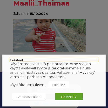
Maalii_Thaimaa
Julkaistu:
15.10.2024
Evästeet
Käytämme evästeitä parantaaksemme sivujen
käyttäjäystävällisyyttä ja tarjotaksemme sinulle
sinua kiinnostavaa sisältöä. Valitsemalla "Hyväksy"
varmistat parhaan mahdollisen
käyttökokemuksen.
Lue lisää
Evästeasetukset
HYVÄKSY