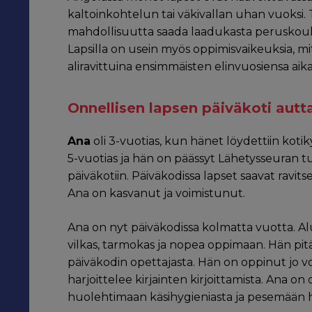
kaltoinkohtelun tai väkivallan uhan vuoksi. Tä
mahdollisuutta saada laadukasta peruskoulut
Lapsilla on usein myös oppimisvaikeuksia, mit
aliravittuina ensimmäisten elinvuosiensa aik
Onnellisen lapsen päiväkoti aut
Ana
oli 3-vuotias, kun hänet löydettiin koti
5-vuotias ja hän on päässyt Lähetysseuran
päiväkotiin. Päiväkodissa lapset saavat ravit
Ana on kasvanut ja voimistunut.
Ana on nyt päiväkodissa kolmatta vuotta. Alus
vilkas, tarmokas ja nopea oppimaan. Hän pitää
päiväkodin opettajasta. Hän on oppinut jo vo
harjoittelee kirjainten kirjoittamista. Ana 
huolehtimaan käsihygieniasta ja pesemään