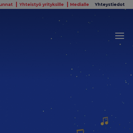
unnat
Yhteistyö yrityksille
Medialle
Yhteystiedot