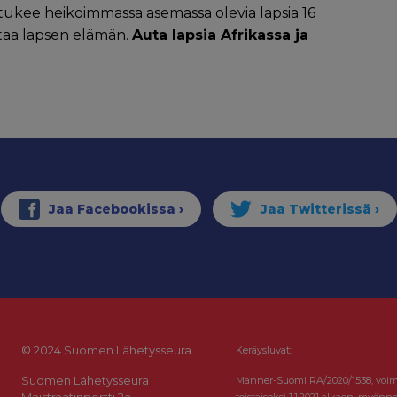
ukee heikoimmassa asemassa olevia lapsia 16
ttaa lapsen elämän.
Auta lapsia Afrikassa ja
© 2024 Suomen Lähetysseura
Keräysluvat:
Suomen Lähetysseura
Manner-Suomi RA/2020/1538, voi