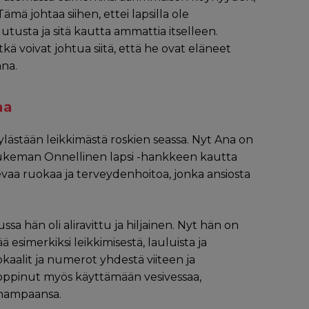
mä johtaa siihen, ettei lapsilla ole
usta ja sitä kautta ammattia itselleen.
kä voivat johtua siitä, että he ovat eläneet
ana.
taa
kylästään leikkimästä roskien seassa. Nyt Ana on
 tukeman Onnellinen lapsi -hankkeen kautta
sevaa ruokaa ja terveydenhoitoa, jonka ansiosta
sa hän oli aliravittu ja hiljainen. Nyt hän on
 esimerkiksi leikkimisestä, lauluista ja
kaalit ja numerot yhdestä viiteen ja
on oppinut myös käyttämään vesivessaa,
 hampaansa.