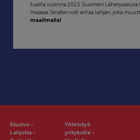
tuella vuonna 2023. Suomen Lähetysseura t
maassa. Sinäkin voit antaa lahjan, joka muu
maailmalla!
Etusivu
Yhteistyö
Lahjoita
yrityksille