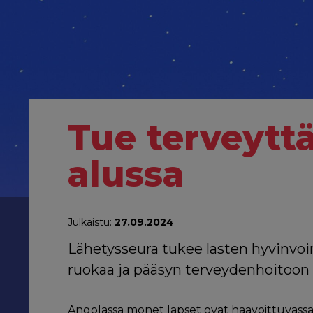
Tue terveytt
alussa
Julkaistu:
27.09.2024
Lähetysseura tukee lasten hyvinvoin
ruokaa ja pääsyn terveydenhoitoon 
Angolassa monet lapset ovat haavoittuvass