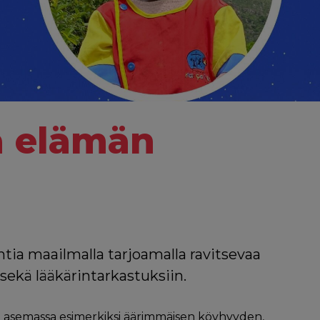
ä elämän
tia maailmalla tarjoamalla ravitsevaa
sekä lääkärintarkastuksiin.
a asemassa esimerkiksi äärimmäisen köyhyyden,