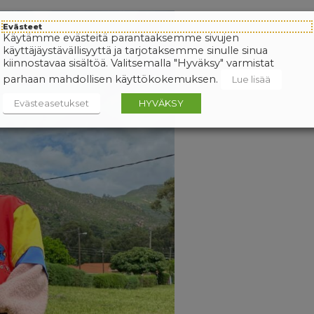
Evästeet
Käytämme evästeitä parantaaksemme sivujen
käyttäjäystävällisyyttä ja tarjotaksemme sinulle sinua
kiinnostavaa sisältöä. Valitsemalla "Hyväksy" varmistat
parhaan mahdollisen käyttökokemuksen.
Lue lisää
Evästeasetukset
HYVÄKSY