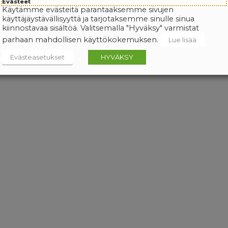
Evästeet
Käytämme evästeitä parantaaksemme sivujen
käyttäjäystävällisyyttä ja tarjotaksemme sinulle sinua
kiinnostavaa sisältöä. Valitsemalla "Hyväksy" varmistat
parhaan mahdollisen käyttökokemuksen.
Lue lisää
Evästeasetukset
HYVÄKSY