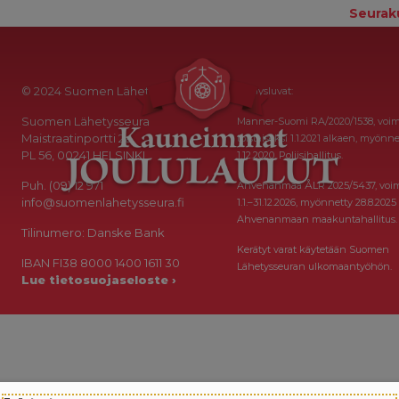
Seurak
© 2024 Suomen Lähetysseura
Keräysluvat:
Suomen Lähetysseura
Manner-Suomi RA/2020/1538, voi
Maistraatinportti 2a
toistaiseksi 1.1.2021 alkaen, myönne
PL 56, 00241 HELSINKI
1.12.2020, Poliisihallitus.
Puh. (09) 12 971
Ahvenanmaa ÅLR 2025/5437, voi
info@suomenlahetysseura.fi
1.1.–31.12.2026, myönnetty 28.8.2025
Ahvenanmaan maakuntahallitus.
Tilinumero: Danske Bank
Kerätyt varat käytetään Suomen
IBAN FI38 8000 1400 1611 30
Lähetysseuran ulkomaantyöhön.
Lue tietosuojaseloste ›