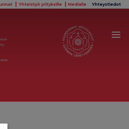
unnat
Yhteistyö yrityksille
Medialle
Yhteystiedot
massa
tty
massa