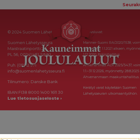
Seurak
© 2024 Suomen Lähetysseura
Keräysluvat:
Suomen Lähetysseura
Manner-Suomi RA/2020/1538, voi
Maistraatinportti 2a
toistaiseksi 1.1.2021 alkaen, myönne
PL 56, 00241 HELSINKI
1.12.2020, Poliisihallitus.
Puh. (09) 12 971
Ahvenanmaa ÅLR 2025/5437, voi
info@suomenlahetysseura.fi
1.1.–31.12.2026, myönnetty 28.8.2025
Ahvenanmaan maakuntahallitus.
Tilinumero: Danske Bank
Kerätyt varat käytetään Suomen
IBAN FI38 8000 1400 1611 30
Lähetysseuran ulkomaantyöhön.
Lue tietosuojaseloste ›