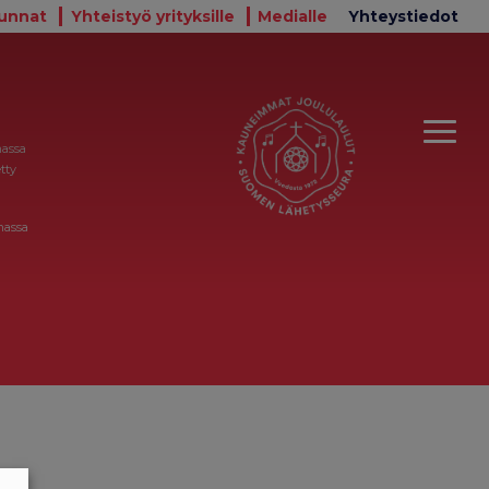
unnat
Yhteistyö yrityksille
Medialle
Yhteystiedot
massa
tty
massa