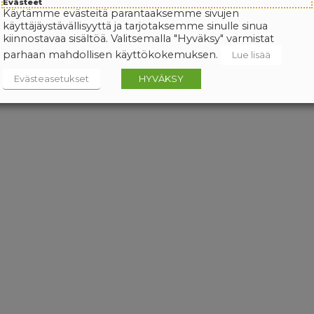
Evästeet
Käytämme evästeitä parantaaksemme sivujen
käyttäjäystävällisyyttä ja tarjotaksemme sinulle sinua
kiinnostavaa sisältöä. Valitsemalla "Hyväksy" varmistat
parhaan mahdollisen käyttökokemuksen.
Lue lisää
Evästeasetukset
HYVÄKSY