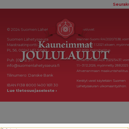
Seurak
© 2024 Suomen Lähetysseura
Keräysluvat:
Suomen Lähetysseura
Manner-Suomi RA/2020/1538, voi
Maistraatinportti 2a
toistaiseksi 1.1.2021 alkaen, myönne
PL 56, 00241 HELSINKI
1.12.2020, Poliisihallitus.
Puh. (09) 12 971
Ahvenanmaa ÅLR 2025/5437, voi
info@suomenlahetysseura.fi
1.1.–31.12.2026, myönnetty 28.8.2025
Ahvenanmaan maakuntahallitus.
Tilinumero: Danske Bank
Kerätyt varat käytetään Suomen
IBAN FI38 8000 1400 1611 30
Lähetysseuran ulkomaantyöhön.
Lue tietosuojaseloste ›