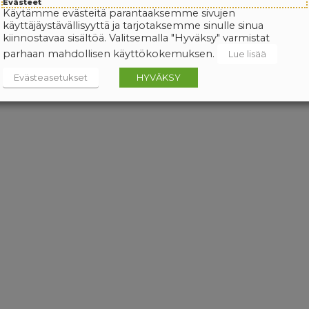
Evästeet
Käytämme evästeitä parantaaksemme sivujen
käyttäjäystävällisyyttä ja tarjotaksemme sinulle sinua
kiinnostavaa sisältöä. Valitsemalla "Hyväksy" varmistat
parhaan mahdollisen käyttökokemuksen.
Lue lisää
Evästeasetukset
HYVÄKSY