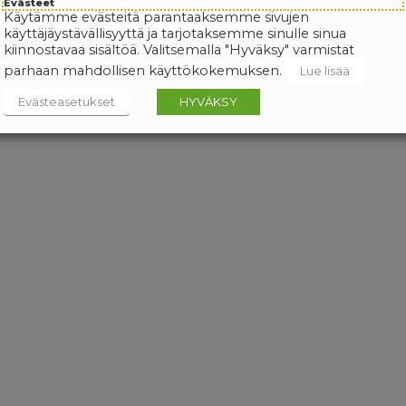
Evästeet
Käytämme evästeitä parantaaksemme sivujen
käyttäjäystävällisyyttä ja tarjotaksemme sinulle sinua
kiinnostavaa sisältöä. Valitsemalla "Hyväksy" varmistat
parhaan mahdollisen käyttökokemuksen.
Lue lisää
Evästeasetukset
HYVÄKSY