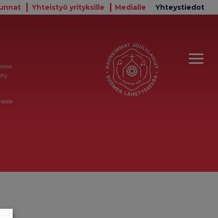
unnat
Yhteistyö yrityksille
Medialle
Yhteystiedot
massa
tty
massa