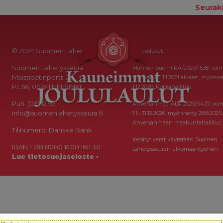
Seurak
© 2024 Suomen Lähetysseura
Keräysluvat:
Suomen Lähetysseura
Manner-Suomi RA/2020/1538, voi
Maistraatinportti 2a
toistaiseksi 1.1.2021 alkaen, myönne
PL 56, 00241 HELSINKI
1.12.2020, Poliisihallitus.
Puh. (09) 12 971
Ahvenanmaa ÅLR 2025/5437, voi
info@suomenlahetysseura.fi
1.1.–31.12.2026, myönnetty 28.8.2025
Ahvenanmaan maakuntahallitus.
Tilinumero: Danske Bank
Kerätyt varat käytetään Suomen
IBAN FI38 8000 1400 1611 30
Lähetysseuran ulkomaantyöhön.
Lue tietosuojaseloste ›