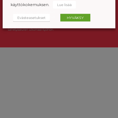
käyttökokemuksen.
Lue lisää
Ahvenanmaa ÅLR 2025/5437, voimassa
1.1.–31.12.2026, myönnetty 28.8.2025
Ahvenanmaan maakuntahallitus.
Evästeasetukset
HYVÄKSY
Kerätyt varat käytetään Suomen
Lähetysseuran ulkomaantyöhön.