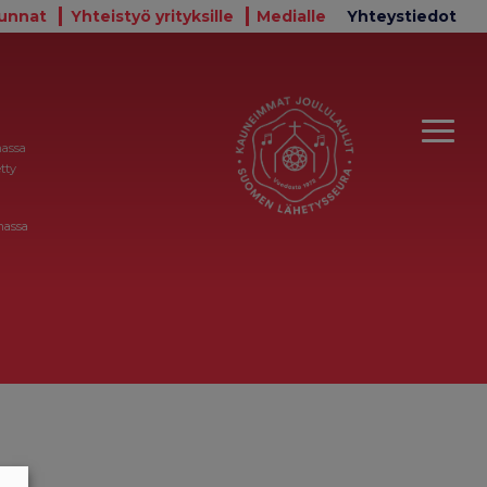
unnat
Yhteistyö yrityksille
Medialle
Yhteystiedot
massa
tty
massa