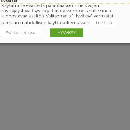
Evästeet
Käytämme evästeitä parantaaksemme sivujen
käyttäjäystävällisyyttä ja tarjotaksemme sinulle sinua
kiinnostavaa sisältöä. Valitsemalla "Hyväksy" varmistat
parhaan mahdollisen käyttökokemuksen.
Lue lisää
Evästeasetukset
HYVÄKSY