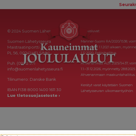
Seurak
© 2024 Suomen Lähetysseura
Keräysluvat:
Suomen Lähetysseura
Manner-Suomi RA/2020/1538, voi
Maistraatinportti 2a
toistaiseksi 1.1.2021 alkaen, myönne
PL 56, 00241 HELSINKI
1.12.2020, Poliisihallitus.
Puh. (09) 12 971
Ahvenanmaa ÅLR 2025/5437, voi
info@suomenlahetysseura.fi
1.1.–31.12.2026, myönnetty 28.8.2025
Ahvenanmaan maakuntahallitus.
Tilinumero: Danske Bank
Kerätyt varat käytetään Suomen
IBAN FI38 8000 1400 1611 30
Lähetysseuran ulkomaantyöhön.
Lue tietosuojaseloste ›