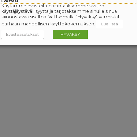
Evästeet
Käytämme evästeitä parantaaksemme sivujen
käyttäjäystävällisyyttä ja tarjotaksemme sinulle sinua
kiinnostavaa sisältöä. Valitsemalla "Hyväksy" varmistat
parhaan mahdollisen käyttökokemuksen.
Lue lisää
Evästeasetukset
HYVÄKSY