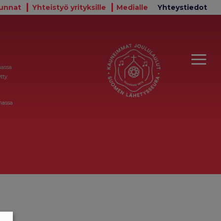
unnat
Yhteistyö yrityksille
Medialle
Yhteystiedot
massa
tty
massa