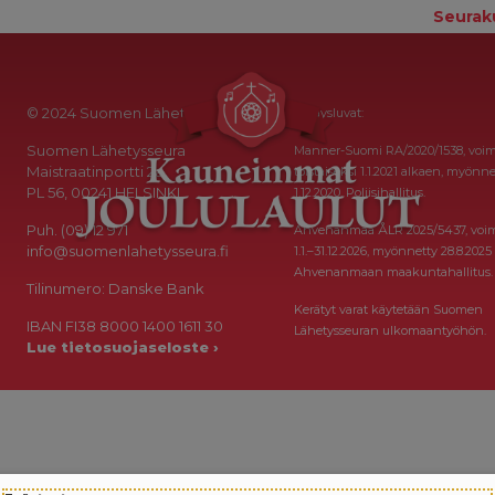
Seurak
© 2024 Suomen Lähetysseura
Keräysluvat:
Suomen Lähetysseura
Manner-Suomi RA/2020/1538, voi
Maistraatinportti 2a
toistaiseksi 1.1.2021 alkaen, myönne
PL 56, 00241 HELSINKI
1.12.2020, Poliisihallitus.
Puh. (09) 12 971
Ahvenanmaa ÅLR 2025/5437, voi
info@suomenlahetysseura.fi
1.1.–31.12.2026, myönnetty 28.8.2025
Ahvenanmaan maakuntahallitus.
Tilinumero: Danske Bank
Kerätyt varat käytetään Suomen
IBAN FI38 8000 1400 1611 30
Lähetysseuran ulkomaantyöhön.
Lue tietosuojaseloste ›