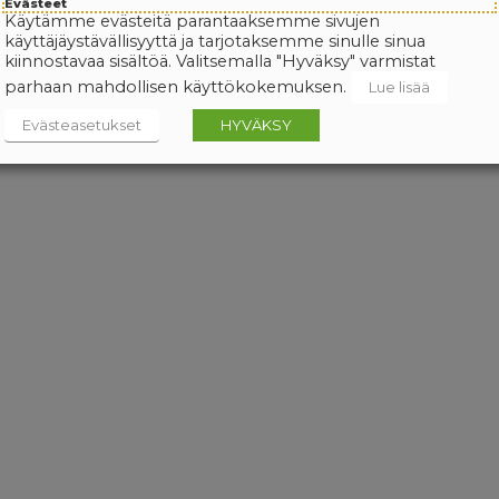
Evästeet
Käytämme evästeitä parantaaksemme sivujen
käyttäjäystävällisyyttä ja tarjotaksemme sinulle sinua
kiinnostavaa sisältöä. Valitsemalla "Hyväksy" varmistat
parhaan mahdollisen käyttökokemuksen.
Lue lisää
Evästeasetukset
HYVÄKSY