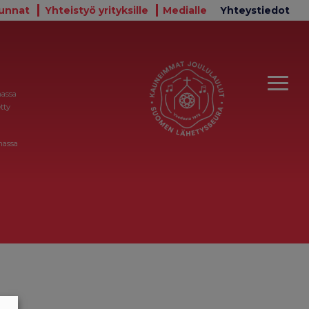
unnat
Yhteistyö yrityksille
Medialle
Yhteystiedot
massa
tty
massa