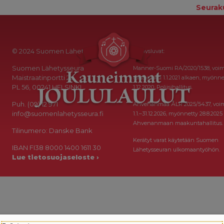
Seurak
© 2024 Suomen Lähetysseura
Keräysluvat:
Suomen Lähetysseura
Manner-Suomi RA/2020/1538, voi
Maistraatinportti 2a
toistaiseksi 1.1.2021 alkaen, myönne
PL 56, 00241 HELSINKI
1.12.2020, Poliisihallitus.
Puh. (09) 12 971
Ahvenanmaa ÅLR 2025/5437, voi
info@suomenlahetysseura.fi
1.1.–31.12.2026, myönnetty 28.8.2025
Ahvenanmaan maakuntahallitus.
Tilinumero: Danske Bank
Kerätyt varat käytetään Suomen
IBAN FI38 8000 1400 1611 30
Lähetysseuran ulkomaantyöhön.
Lue tietosuojaseloste ›