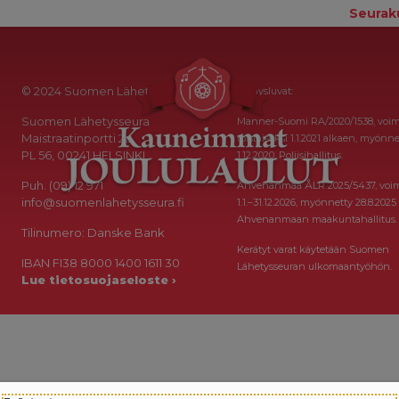
Seurak
© 2024 Suomen Lähetysseura
Keräysluvat:
Suomen Lähetysseura
Manner-Suomi RA/2020/1538, voi
Maistraatinportti 2a
toistaiseksi 1.1.2021 alkaen, myönne
PL 56, 00241 HELSINKI
1.12.2020, Poliisihallitus.
Puh. (09) 12 971
Ahvenanmaa ÅLR 2025/5437, voi
info@suomenlahetysseura.fi
1.1.–31.12.2026, myönnetty 28.8.2025
Ahvenanmaan maakuntahallitus.
Tilinumero: Danske Bank
Kerätyt varat käytetään Suomen
IBAN FI38 8000 1400 1611 30
Lähetysseuran ulkomaantyöhön.
Lue tietosuojaseloste ›