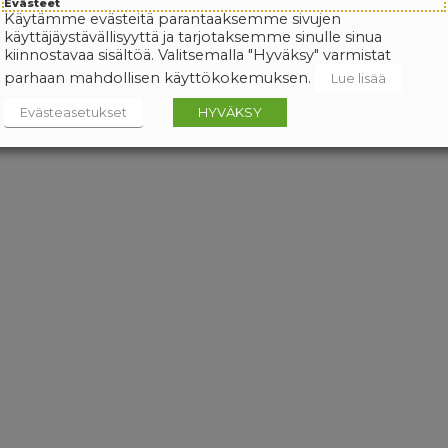
Evästeet
Käytämme evästeitä parantaaksemme sivujen
käyttäjäystävällisyyttä ja tarjotaksemme sinulle sinua
kiinnostavaa sisältöä. Valitsemalla "Hyväksy" varmistat
parhaan mahdollisen käyttökokemuksen.
Lue lisää
Evästeasetukset
HYVÄKSY