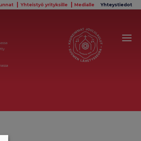
unnat
Yhteistyö yrityksille
Medialle
Yhteystiedot
massa
tty
massa