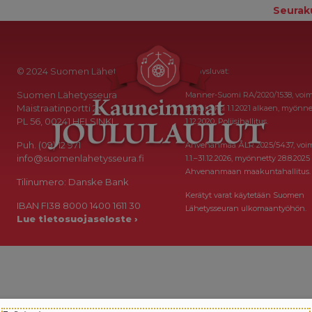
Seurak
© 2024 Suomen Lähetysseura
Keräysluvat:
Suomen Lähetysseura
Manner-Suomi RA/2020/1538, voi
Maistraatinportti 2a
toistaiseksi 1.1.2021 alkaen, myönne
PL 56, 00241 HELSINKI
1.12.2020, Poliisihallitus.
Puh. (09) 12 971
Ahvenanmaa ÅLR 2025/5437, voi
info@suomenlahetysseura.fi
1.1.–31.12.2026, myönnetty 28.8.2025
Ahvenanmaan maakuntahallitus.
Tilinumero: Danske Bank
Kerätyt varat käytetään Suomen
IBAN FI38 8000 1400 1611 30
Lähetysseuran ulkomaantyöhön.
Lue tietosuojaseloste ›