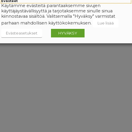
Evästeet
Käytämme evästeitä parantaaksemme sivujen
käyttäjäystävällisyyttä ja tarjotaksemme sinulle sinua
kiinnostavaa sisältöä. Valitsemalla "Hyväksy" varmistat
parhaan mahdollisen käyttökokemuksen.
Lue lisää
Evästeasetukset
HYVÄKSY