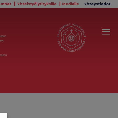
unnat
Yhteistyö yrityksille
Medialle
Yhteystiedot
massa
tty
massa