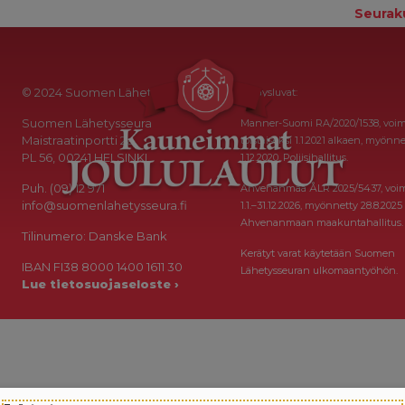
Seurak
© 2024 Suomen Lähetysseura
Keräysluvat:
Suomen Lähetysseura
Manner-Suomi RA/2020/1538, voi
Maistraatinportti 2a
toistaiseksi 1.1.2021 alkaen, myönne
PL 56, 00241 HELSINKI
1.12.2020, Poliisihallitus.
Puh. (09) 12 971
Ahvenanmaa ÅLR 2025/5437, voi
info@suomenlahetysseura.fi
1.1.–31.12.2026, myönnetty 28.8.2025
Ahvenanmaan maakuntahallitus.
Tilinumero: Danske Bank
Kerätyt varat käytetään Suomen
IBAN FI38 8000 1400 1611 30
Lähetysseuran ulkomaantyöhön.
Lue tietosuojaseloste ›