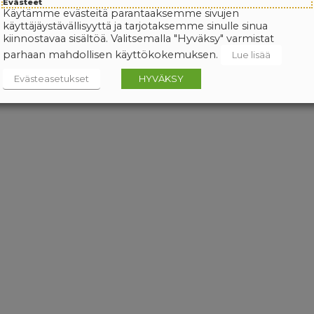
Evästeet
Käytämme evästeitä parantaaksemme sivujen
käyttäjäystävällisyyttä ja tarjotaksemme sinulle sinua
kiinnostavaa sisältöä. Valitsemalla "Hyväksy" varmistat
parhaan mahdollisen käyttökokemuksen.
Lue lisää
Evästeasetukset
HYVÄKSY