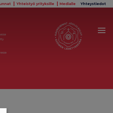
unnat
Yhteistyö yrityksille
Medialle
Yhteystiedot
massa
tty
massa