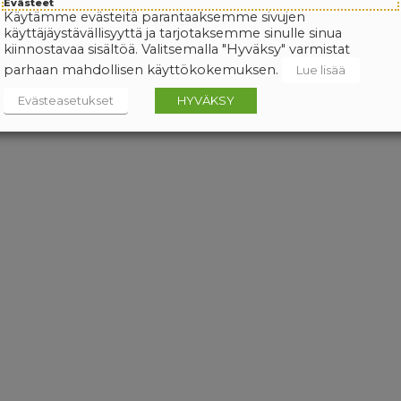
Evästeet
Käytämme evästeitä parantaaksemme sivujen
käyttäjäystävällisyyttä ja tarjotaksemme sinulle sinua
kiinnostavaa sisältöä. Valitsemalla "Hyväksy" varmistat
parhaan mahdollisen käyttökokemuksen.
Lue lisää
Evästeasetukset
HYVÄKSY