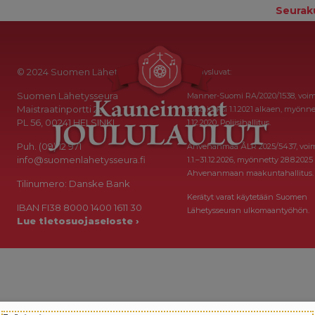
Seurak
© 2024 Suomen Lähetysseura
Keräysluvat:
Suomen Lähetysseura
Manner-Suomi RA/2020/1538, voi
Maistraatinportti 2a
toistaiseksi 1.1.2021 alkaen, myönne
PL 56, 00241 HELSINKI
1.12.2020, Poliisihallitus.
Puh. (09) 12 971
Ahvenanmaa ÅLR 2025/5437, voi
info@suomenlahetysseura.fi
1.1.–31.12.2026, myönnetty 28.8.2025
Ahvenanmaan maakuntahallitus.
Tilinumero: Danske Bank
Kerätyt varat käytetään Suomen
IBAN FI38 8000 1400 1611 30
Lähetysseuran ulkomaantyöhön.
Lue tietosuojaseloste ›