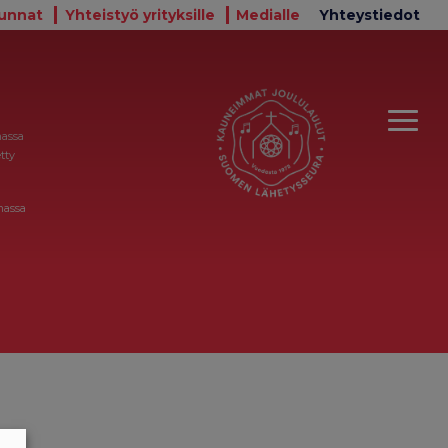
unnat
Yhteistyö yrityksille
Medialle
Yhteystiedot
massa
tty
massa