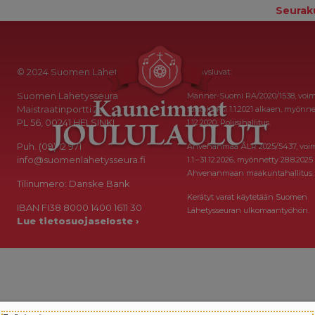
Seurak
© 2024 Suomen Lähetysseura
Keräysluvat:
Suomen Lähetysseura
Manner-Suomi RA/2020/1538, voi
Maistraatinportti 2a
toistaiseksi 1.1.2021 alkaen, myönne
PL 56, 00241 HELSINKI
1.12.2020, Poliisihallitus.
Puh. (09) 12 971
Ahvenanmaa ÅLR 2025/5437, voi
info@suomenlahetysseura.fi
1.1.–31.12.2026, myönnetty 28.8.2025
Ahvenanmaan maakuntahallitus.
Tilinumero: Danske Bank
Kerätyt varat käytetään Suomen
IBAN FI38 8000 1400 1611 30
Lähetysseuran ulkomaantyöhön.
Lue tietosuojaseloste ›