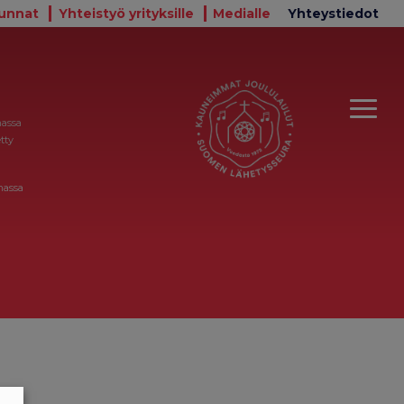
unnat
Yhteistyö yrityksille
Medialle
Yhteystiedot
massa
tty
massa