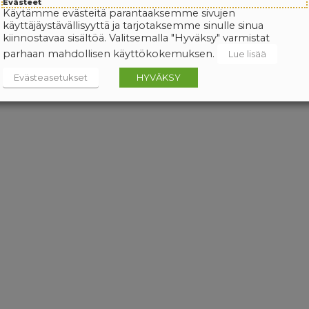
Evästeet
Käytämme evästeitä parantaaksemme sivujen
käyttäjäystävällisyyttä ja tarjotaksemme sinulle sinua
kiinnostavaa sisältöä. Valitsemalla "Hyväksy" varmistat
parhaan mahdollisen käyttökokemuksen.
Lue lisää
Evästeasetukset
HYVÄKSY