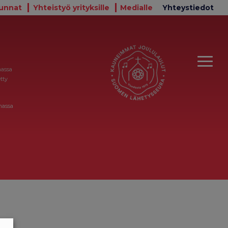
unnat
Yhteistyö yrityksille
Medialle
Yhteystiedot
massa
tty
massa