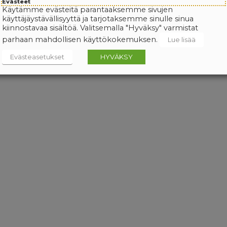
Evästeet
Käytämme evästeitä parantaaksemme sivujen
käyttäjäystävällisyyttä ja tarjotaksemme sinulle sinua
kiinnostavaa sisältöä. Valitsemalla "Hyväksy" varmistat
parhaan mahdollisen käyttökokemuksen.
Lue lisää
Evästeasetukset
HYVÄKSY