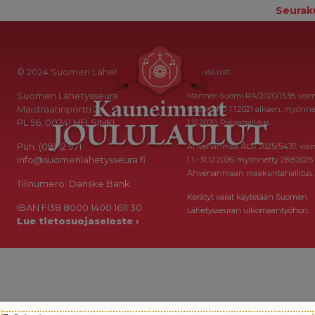
Seurak
© 2024 Suomen Lähetysseura
Keräysluvat:
Suomen Lähetysseura
Manner-Suomi RA/2020/1538, voi
Maistraatinportti 2a
toistaiseksi 1.1.2021 alkaen, myönne
PL 56, 00241 HELSINKI
1.12.2020, Poliisihallitus.
Puh. (09) 12 971
Ahvenanmaa ÅLR 2025/5437, voi
info@suomenlahetysseura.fi
1.1.–31.12.2026, myönnetty 28.8.2025
Ahvenanmaan maakuntahallitus.
Tilinumero: Danske Bank
Kerätyt varat käytetään Suomen
IBAN FI38 8000 1400 1611 30
Lähetysseuran ulkomaantyöhön.
Lue tietosuojaseloste ›