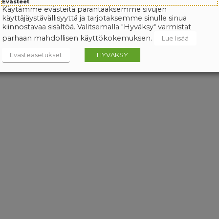
Evästeet
Käytämme evästeitä parantaaksemme sivujen
käyttäjäystävällisyyttä ja tarjotaksemme sinulle sinua
kiinnostavaa sisältöä. Valitsemalla "Hyväksy" varmistat
parhaan mahdollisen käyttökokemuksen.
Lue lisää
Evästeasetukset
HYVÄKSY