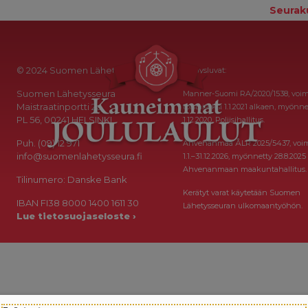
Seurak
© 2024 Suomen Lähetysseura
Keräysluvat:
Suomen Lähetysseura
Manner-Suomi RA/2020/1538, voi
Maistraatinportti 2a
toistaiseksi 1.1.2021 alkaen, myönne
PL 56, 00241 HELSINKI
1.12.2020, Poliisihallitus.
Puh. (09) 12 971
Ahvenanmaa ÅLR 2025/5437, voi
info@suomenlahetysseura.fi
1.1.–31.12.2026, myönnetty 28.8.2025
Ahvenanmaan maakuntahallitus.
Tilinumero: Danske Bank
Kerätyt varat käytetään Suomen
IBAN FI38 8000 1400 1611 30
Lähetysseuran ulkomaantyöhön.
Lue tietosuojaseloste ›