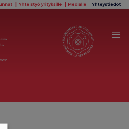
unnat
Yhteistyö yrityksille
Medialle
Yhteystiedot
massa
tty
massa