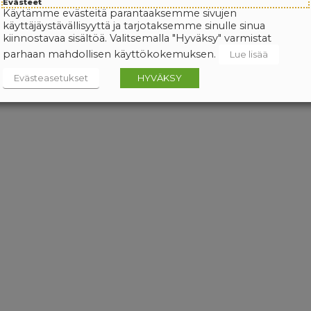
Evästeet
Käytämme evästeitä parantaaksemme sivujen
käyttäjäystävällisyyttä ja tarjotaksemme sinulle sinua
kiinnostavaa sisältöä. Valitsemalla "Hyväksy" varmistat
parhaan mahdollisen käyttökokemuksen.
Lue lisää
Evästeasetukset
HYVÄKSY