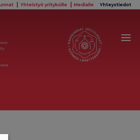
unnat
Yhteistyö yrityksille
Medialle
Yhteystiedot
massa
tty
massa