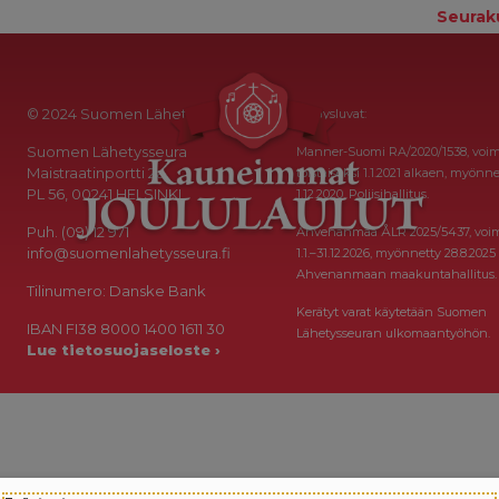
Seurak
© 2024 Suomen Lähetysseura
Keräysluvat:
Suomen Lähetysseura
Manner-Suomi RA/2020/1538, voi
Maistraatinportti 2a
toistaiseksi 1.1.2021 alkaen, myönne
PL 56, 00241 HELSINKI
1.12.2020, Poliisihallitus.
Puh. (09) 12 971
Ahvenanmaa ÅLR 2025/5437, voi
info@suomenlahetysseura.fi
1.1.–31.12.2026, myönnetty 28.8.2025
Ahvenanmaan maakuntahallitus.
Tilinumero: Danske Bank
Kerätyt varat käytetään Suomen
IBAN FI38 8000 1400 1611 30
Lähetysseuran ulkomaantyöhön.
Lue tietosuojaseloste ›