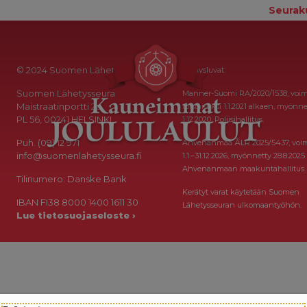
Seurak
© 2024 Suomen Lähetysseura
Keräysluvat:
Suomen Lähetysseura
Manner-Suomi RA/2020/1538, voi
Maistraatinportti 2a
toistaiseksi 1.1.2021 alkaen, myönne
PL 56, 00241 HELSINKI
1.12.2020, Poliisihallitus.
Puh. (09) 12 971
Ahvenanmaa ÅLR 2025/5437, voi
info@suomenlahetysseura.fi
1.1.–31.12.2026, myönnetty 28.8.2025
Ahvenanmaan maakuntahallitus.
Tilinumero: Danske Bank
Kerätyt varat käytetään Suomen
IBAN FI38 8000 1400 1611 30
Lähetysseuran ulkomaantyöhön.
Lue tietosuojaseloste ›