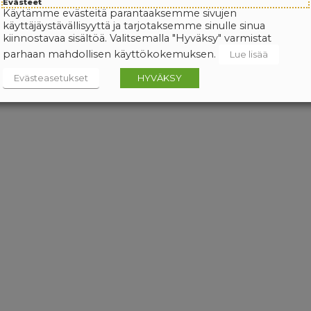
Evästeet
Käytämme evästeitä parantaaksemme sivujen
käyttäjäystävällisyyttä ja tarjotaksemme sinulle sinua
kiinnostavaa sisältöä. Valitsemalla "Hyväksy" varmistat
parhaan mahdollisen käyttökokemuksen.
Lue lisää
Evästeasetukset
HYVÄKSY