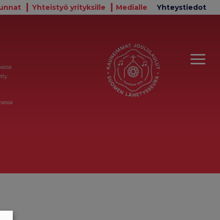
unnat
Yhteistyö yrityksille
Medialle
Yhteystiedot
massa
tty
massa