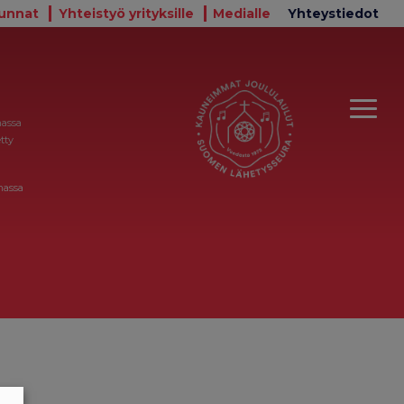
unnat
Yhteistyö yrityksille
Medialle
Yhteystiedot
massa
tty
massa