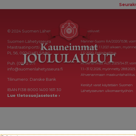
Seurak
© 2024 Suomen Lähetysseura
Keräysluvat:
Suomen Lähetysseura
Manner-Suomi RA/2020/1538, voi
Maistraatinportti 2a
toistaiseksi 1.1.2021 alkaen, myönne
PL 56, 00241 HELSINKI
1.12.2020, Poliisihallitus.
Puh. (09) 12 971
Ahvenanmaa ÅLR 2025/5437, voi
info@suomenlahetysseura.fi
1.1.–31.12.2026, myönnetty 28.8.2025
Ahvenanmaan maakuntahallitus.
Tilinumero: Danske Bank
Kerätyt varat käytetään Suomen
IBAN FI38 8000 1400 1611 30
Lähetysseuran ulkomaantyöhön.
Lue tietosuojaseloste ›