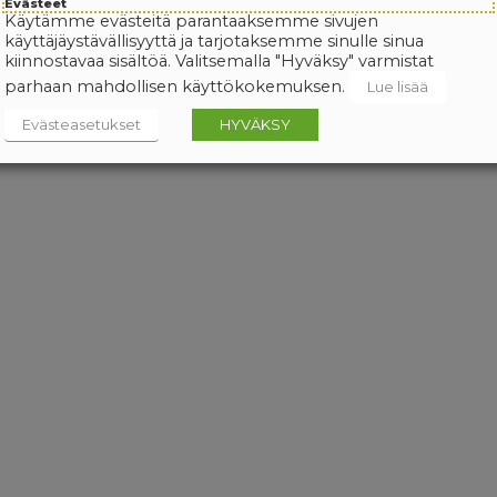
Evästeet
Käytämme evästeitä parantaaksemme sivujen
käyttäjäystävällisyyttä ja tarjotaksemme sinulle sinua
kiinnostavaa sisältöä. Valitsemalla "Hyväksy" varmistat
parhaan mahdollisen käyttökokemuksen.
Lue lisää
Evästeasetukset
HYVÄKSY