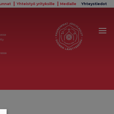
unnat
Yhteistyö yrityksille
Medialle
Yhteystiedot
massa
tty
massa