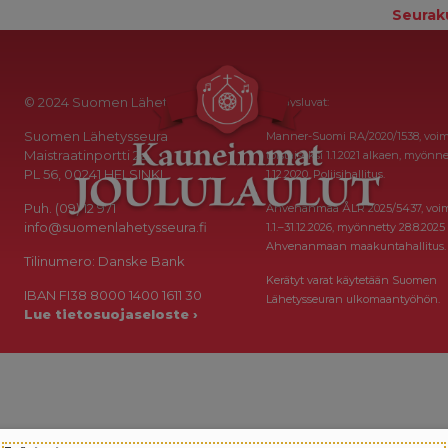
Seurak
© 2024 Suomen Lähetysseura
Keräysluvat:
Suomen Lähetysseura
Manner-Suomi RA/2020/1538, voi
Maistraatinportti 2a
toistaiseksi 1.1.2021 alkaen, myönne
PL 56, 00241 HELSINKI
1.12.2020, Poliisihallitus.
Puh. (09) 12 971
Ahvenanmaa ÅLR 2025/5437, voi
info@suomenlahetysseura.fi
1.1.–31.12.2026, myönnetty 28.8.2025
Ahvenanmaan maakuntahallitus.
Tilinumero: Danske Bank
Kerätyt varat käytetään Suomen
IBAN FI38 8000 1400 1611 30
Lähetysseuran ulkomaantyöhön.
Lue tietosuojaseloste ›