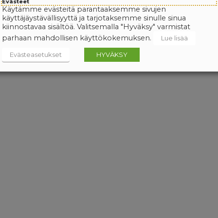
Evästeet
Käytämme evästeitä parantaaksemme sivujen
käyttäjäystävällisyyttä ja tarjotaksemme sinulle sinua
kiinnostavaa sisältöä. Valitsemalla "Hyväksy" varmistat
parhaan mahdollisen käyttökokemuksen.
Lue lisää
Evästeasetukset
HYVÄKSY