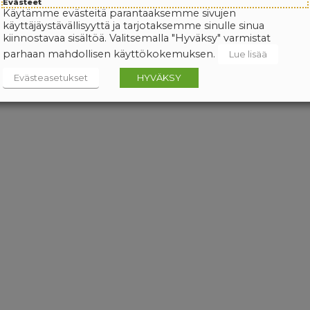
Evästeet
Käytämme evästeitä parantaaksemme sivujen
käyttäjäystävällisyyttä ja tarjotaksemme sinulle sinua
kiinnostavaa sisältöä. Valitsemalla "Hyväksy" varmistat
parhaan mahdollisen käyttökokemuksen.
Lue lisää
Evästeasetukset
HYVÄKSY