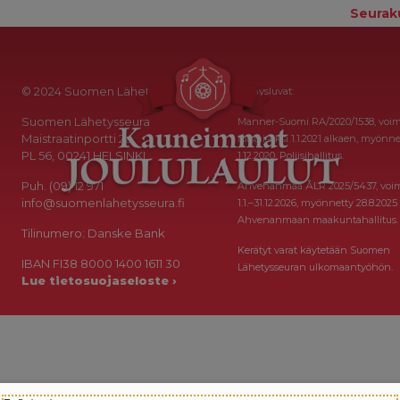
Seurak
© 2024 Suomen Lähetysseura
Keräysluvat:
Suomen Lähetysseura
Manner-Suomi RA/2020/1538, voi
Maistraatinportti 2a
toistaiseksi 1.1.2021 alkaen, myönne
PL 56, 00241 HELSINKI
1.12.2020, Poliisihallitus.
Puh. (09) 12 971
Ahvenanmaa ÅLR 2025/5437, voi
info@suomenlahetysseura.fi
1.1.–31.12.2026, myönnetty 28.8.2025
Ahvenanmaan maakuntahallitus.
Tilinumero: Danske Bank
Kerätyt varat käytetään Suomen
IBAN FI38 8000 1400 1611 30
Lähetysseuran ulkomaantyöhön.
Lue tietosuojaseloste ›