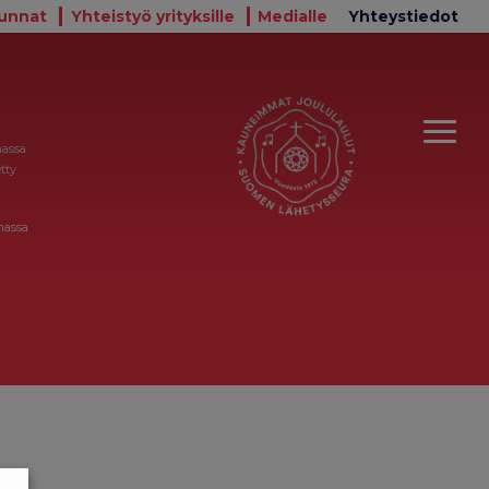
unnat
Yhteistyö yrityksille
Medialle
Yhteystiedot
massa
tty
massa