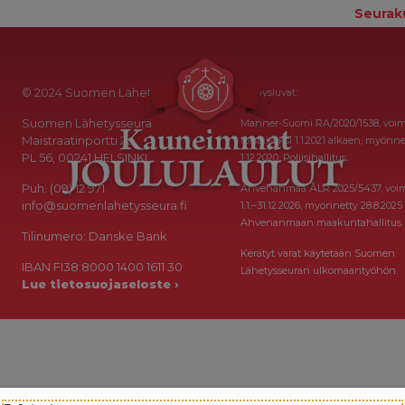
Seurak
© 2024 Suomen Lähetysseura
Keräysluvat:
Suomen Lähetysseura
Manner-Suomi RA/2020/1538, voi
Maistraatinportti 2a
toistaiseksi 1.1.2021 alkaen, myönne
PL 56, 00241 HELSINKI
1.12.2020, Poliisihallitus.
Puh. (09) 12 971
Ahvenanmaa ÅLR 2025/5437, voi
info@suomenlahetysseura.fi
1.1.–31.12.2026, myönnetty 28.8.2025
Ahvenanmaan maakuntahallitus.
Tilinumero: Danske Bank
Kerätyt varat käytetään Suomen
IBAN FI38 8000 1400 1611 30
Lähetysseuran ulkomaantyöhön.
Lue tietosuojaseloste ›