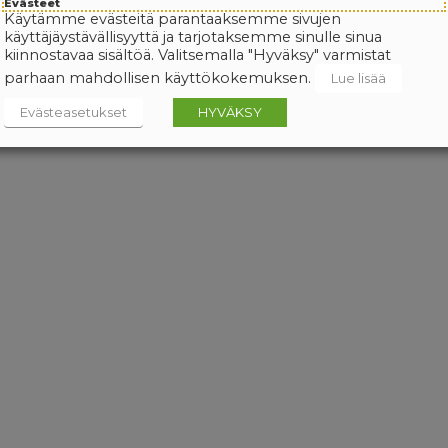
Evästeet
Käytämme evästeitä parantaaksemme sivujen
käyttäjäystävällisyyttä ja tarjotaksemme sinulle sinua
kiinnostavaa sisältöä. Valitsemalla "Hyväksy" varmistat
parhaan mahdollisen käyttökokemuksen.
Lue lisää
Evästeasetukset
HYVÄKSY