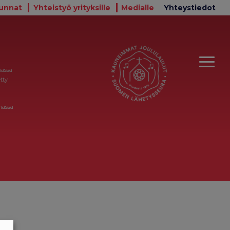
unnat
Yhteistyö yrityksille
Medialle
Yhteystiedot
massa
tty
massa