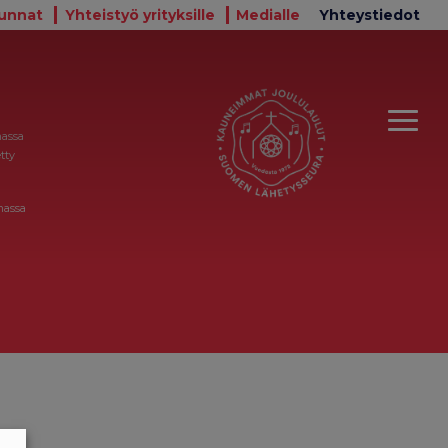
unnat
Yhteistyö yrityksille
Medialle
Yhteystiedot
massa
tty
massa