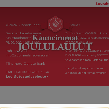
Seurak
© 2024 Suomen Lähetysseura
Keräysluvat:
Suomen Lähetysseura
Manner-Suomi RA/2020/1538, voi
Maistraatinportti 2a
toistaiseksi 1.1.2021 alkaen, myönne
PL 56, 00241 HELSINKI
1.12.2020, Poliisihallitus.
Puh. (09) 12 971
Ahvenanmaa ÅLR 2025/5437, voi
info@suomenlahetysseura.fi
1.1.–31.12.2026, myönnetty 28.8.2025
Ahvenanmaan maakuntahallitus.
Tilinumero: Danske Bank
Kerätyt varat käytetään Suomen
IBAN FI38 8000 1400 1611 30
Lähetysseuran ulkomaantyöhön.
Lue tietosuojaseloste ›