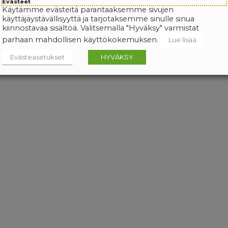
Evästeet
Käytämme evästeitä parantaaksemme sivujen
käyttäjäystävällisyyttä ja tarjotaksemme sinulle sinua
kiinnostavaa sisältöä. Valitsemalla "Hyväksy" varmistat
parhaan mahdollisen käyttökokemuksen.
Lue lisää
Evästeasetukset
HYVÄKSY