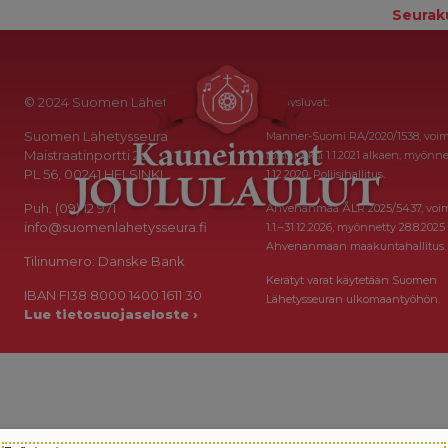
Seurak
© 2024 Suomen Lähetysseura
Keräysluvat:
Suomen Lähetysseura
Manner-Suomi RA/2020/1538, voi
Maistraatinportti 2a
toistaiseksi 1.1.2021 alkaen, myönne
PL 56, 00241 HELSINKI
1.12.2020, Poliisihallitus.
Puh. (09) 12 971
Ahvenanmaa ÅLR 2025/5437, voi
info@suomenlahetysseura.fi
1.1.–31.12.2026, myönnetty 28.8.2025
Ahvenanmaan maakuntahallitus.
Tilinumero: Danske Bank
Kerätyt varat käytetään Suomen
IBAN FI38 8000 1400 1611 30
Lähetysseuran ulkomaantyöhön.
Lue tietosuojaseloste ›