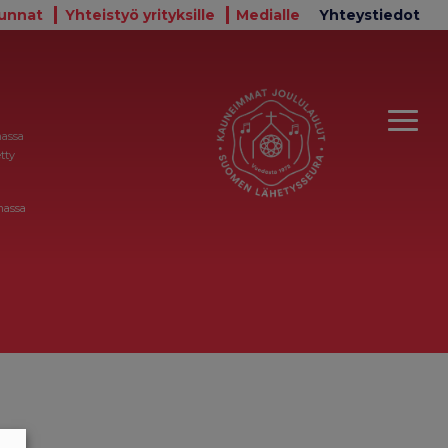
unnat
Yhteistyö yrityksille
Medialle
Yhteystiedot
massa
tty
massa