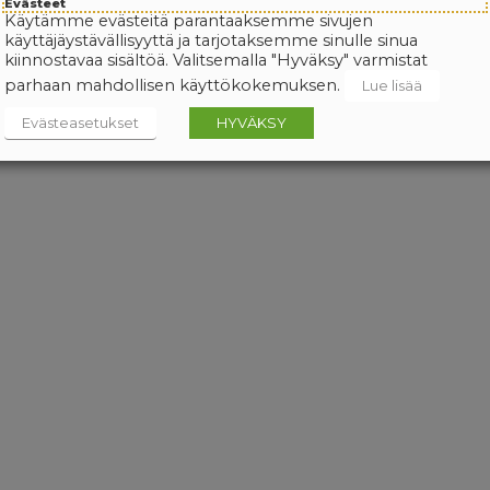
Evästeet
Käytämme evästeitä parantaaksemme sivujen
käyttäjäystävällisyyttä ja tarjotaksemme sinulle sinua
kiinnostavaa sisältöä. Valitsemalla "Hyväksy" varmistat
parhaan mahdollisen käyttökokemuksen.
Lue lisää
Evästeasetukset
HYVÄKSY