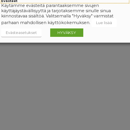
Evästeet
Käytämme evästeitä parantaaksemme sivujen
käyttäjäystävällisyyttä ja tarjotaksemme sinulle sinua
kiinnostavaa sisältöä. Valitsemalla "Hyväksy" varmistat
parhaan mahdollisen käyttökokemuksen.
Lue lisää
Evästeasetukset
HYVÄKSY