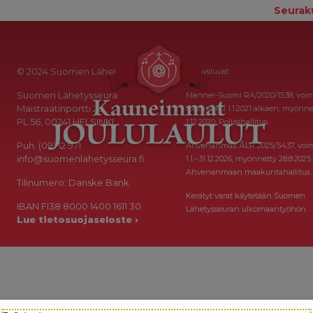
Seurak
© 2024 Suomen Lähetysseura
Keräysluvat:
Suomen Lähetysseura
Manner-Suomi RA/2020/1538, voi
Maistraatinportti 2a
toistaiseksi 1.1.2021 alkaen, myönne
PL 56, 00241 HELSINKI
1.12.2020, Poliisihallitus.
Puh. (09) 12 971
Ahvenanmaa ÅLR 2025/5437, voi
info@suomenlahetysseura.fi
1.1.–31.12.2026, myönnetty 28.8.2025
Ahvenanmaan maakuntahallitus.
Tilinumero: Danske Bank
Kerätyt varat käytetään Suomen
IBAN FI38 8000 1400 1611 30
Lähetysseuran ulkomaantyöhön.
Lue tietosuojaseloste ›