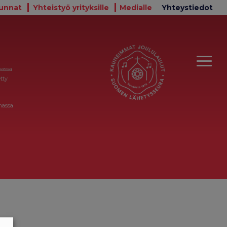
unnat
Yhteistyö yrityksille
Medialle
Yhteystiedot
massa
tty
massa