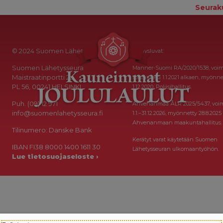
Seurak
© 2024 Suomen Lähetysseura
Keräysluvat:
Suomen Lähetysseura
Manner-Suomi RA/2020/1538, voi
Maistraatinportti 2a
toistaiseksi 1.1.2021 alkaen, myönne
PL 56, 00241 HELSINKI
1.12.2020, Poliisihallitus.
Puh. (09) 12 971
Ahvenanmaa ÅLR 2025/5437, voi
info@suomenlahetysseura.fi
1.1.–31.12.2026, myönnetty 28.8.2025
Ahvenanmaan maakuntahallitus.
Tilinumero: Danske Bank
Kerätyt varat käytetään Suomen
IBAN FI38 8000 1400 1611 30
Lähetysseuran ulkomaantyöhön.
Lue tietosuojaseloste ›