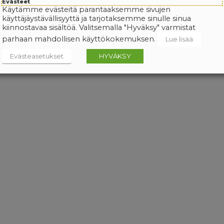
Evästeet
Käytämme evästeitä parantaaksemme sivujen
käyttäjäystävällisyyttä ja tarjotaksemme sinulle sinua
kiinnostavaa sisältöä. Valitsemalla "Hyväksy" varmistat
parhaan mahdollisen käyttökokemuksen.
Lue lisää
Evästeasetukset
HYVÄKSY