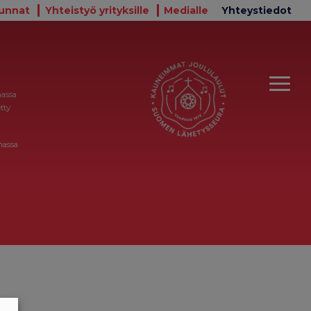
unnat
Yhteistyö yrityksille
Medialle
Yhteystiedot
massa
tty
massa