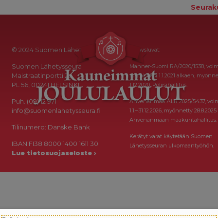
Seurak
© 2024 Suomen Lähetysseura
Keräysluvat:
Suomen Lähetysseura
Manner-Suomi RA/2020/1538, voi
Maistraatinportti 2a
toistaiseksi 1.1.2021 alkaen, myönne
PL 56, 00241 HELSINKI
1.12.2020, Poliisihallitus.
Puh. (09) 12 971
Ahvenanmaa ÅLR 2025/5437, voi
info@suomenlahetysseura.fi
1.1.–31.12.2026, myönnetty 28.8.2025
Ahvenanmaan maakuntahallitus.
Tilinumero: Danske Bank
Kerätyt varat käytetään Suomen
IBAN FI38 8000 1400 1611 30
Lähetysseuran ulkomaantyöhön.
Lue tietosuojaseloste ›