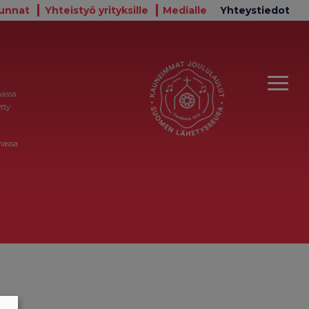
unnat
Yhteistyö yrityksille
Medialle
Yhteystiedot
massa
tty
massa