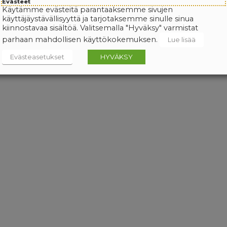
Evästeet
Käytämme evästeitä parantaaksemme sivujen
käyttäjäystävällisyyttä ja tarjotaksemme sinulle sinua
kiinnostavaa sisältöä. Valitsemalla "Hyväksy" varmistat
parhaan mahdollisen käyttökokemuksen.
Lue lisää
Evästeasetukset
HYVÄKSY