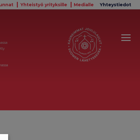
unnat
Yhteistyö yrityksille
Medialle
Yhteystiedot
massa
tty
massa