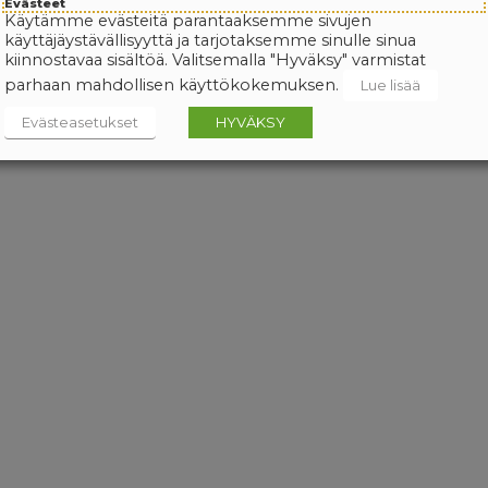
Evästeet
Käytämme evästeitä parantaaksemme sivujen
käyttäjäystävällisyyttä ja tarjotaksemme sinulle sinua
kiinnostavaa sisältöä. Valitsemalla "Hyväksy" varmistat
parhaan mahdollisen käyttökokemuksen.
Lue lisää
Evästeasetukset
HYVÄKSY