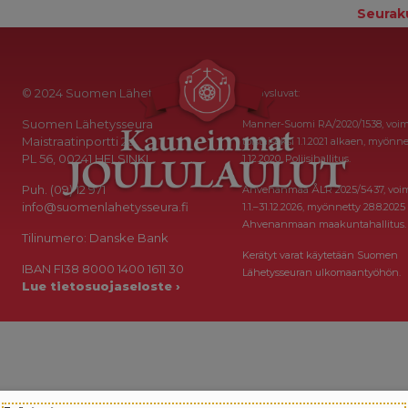
Seurak
© 2024 Suomen Lähetysseura
Keräysluvat:
Suomen Lähetysseura
Manner-Suomi RA/2020/1538, voi
Maistraatinportti 2a
toistaiseksi 1.1.2021 alkaen, myönne
PL 56, 00241 HELSINKI
1.12.2020, Poliisihallitus.
Puh. (09) 12 971
Ahvenanmaa ÅLR 2025/5437, voi
info@suomenlahetysseura.fi
1.1.–31.12.2026, myönnetty 28.8.2025
Ahvenanmaan maakuntahallitus.
Tilinumero: Danske Bank
Kerätyt varat käytetään Suomen
IBAN FI38 8000 1400 1611 30
Lähetysseuran ulkomaantyöhön.
Lue tietosuojaseloste ›