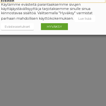
Evästeet
Käytämme evästeitä parantaaksemme sivujen
käyttäjäystävällisyyttä ja tarjotaksemme sinulle sinua
kiinnostavaa sisältöä. Valitsemalla "Hyväksy" varmistat
parhaan mahdollisen käyttökokemuksen.
Lue lisää
Evästeasetukset
HYVÄKSY