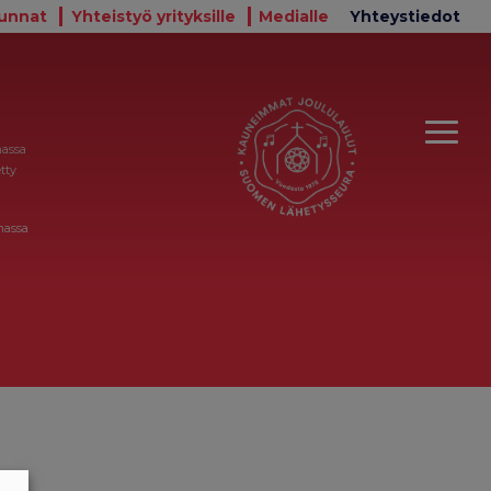
unnat
Yhteistyö yrityksille
Medialle
Yhteystiedot
massa
tty
massa