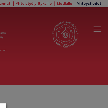
unnat
Yhteistyö yrityksille
Medialle
Yhteystiedot
massa
tty
massa