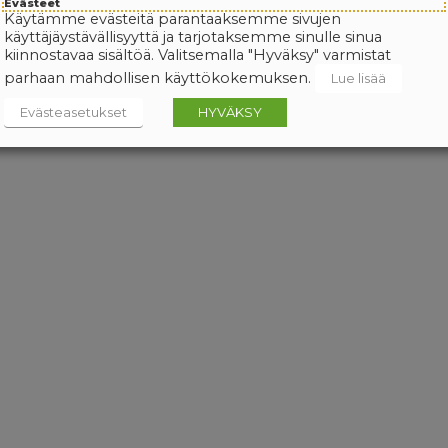
Evästeet
Käytämme evästeitä parantaaksemme sivujen
käyttäjäystävällisyyttä ja tarjotaksemme sinulle sinua
kiinnostavaa sisältöä. Valitsemalla "Hyväksy" varmistat
parhaan mahdollisen käyttökokemuksen.
Lue lisää
Evästeasetukset
HYVÄKSY