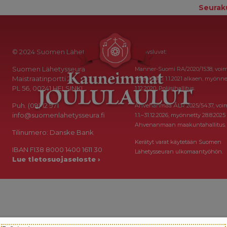
Seurak
© 2024 Suomen Lähetysseura
Keräysluvat:
Suomen Lähetysseura
Manner-Suomi RA/2020/1538, voi
Maistraatinportti 2a
toistaiseksi 1.1.2021 alkaen, myönne
PL 56, 00241 HELSINKI
1.12.2020, Poliisihallitus.
Puh. (09) 12 971
Ahvenanmaa ÅLR 2025/5437, voi
info@suomenlahetysseura.fi
1.1.–31.12.2026, myönnetty 28.8.2025
Ahvenanmaan maakuntahallitus.
Tilinumero: Danske Bank
Kerätyt varat käytetään Suomen
IBAN FI38 8000 1400 1611 30
Lähetysseuran ulkomaantyöhön.
Lue tietosuojaseloste ›