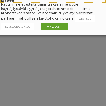
Evästeet
Käytämme evästeitä parantaaksemme sivujen
käyttäjäystävällisyyttä ja tarjotaksemme sinulle sinua
kiinnostavaa sisältöä. Valitsemalla "Hyväksy" varmistat
parhaan mahdollisen käyttökokemuksen.
Lue lisää
Evästeasetukset
HYVÄKSY