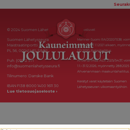
Seurak
© 2024 Suomen Lähetysseura
Keräysluvat:
Suomen Lähetysseura
Manner-Suomi RA/2020/1538, voi
Maistraatinportti 2a
toistaiseksi 1.1.2021 alkaen, myönne
PL 56, 00241 HELSINKI
1.12.2020, Poliisihallitus.
Puh. (09) 12 971
Ahvenanmaa ÅLR 2025/5437, voi
info@suomenlahetysseura.fi
1.1.–31.12.2026, myönnetty 28.8.2025
Ahvenanmaan maakuntahallitus.
Tilinumero: Danske Bank
Kerätyt varat käytetään Suomen
IBAN FI38 8000 1400 1611 30
Lähetysseuran ulkomaantyöhön.
Lue tietosuojaseloste ›