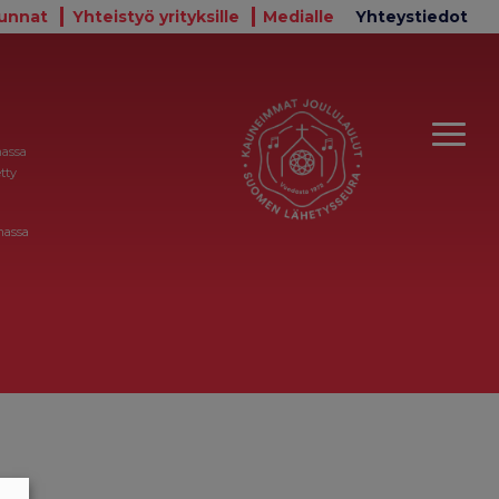
unnat
Yhteistyö yrityksille
Medialle
Yhteystiedot
massa
tty
massa