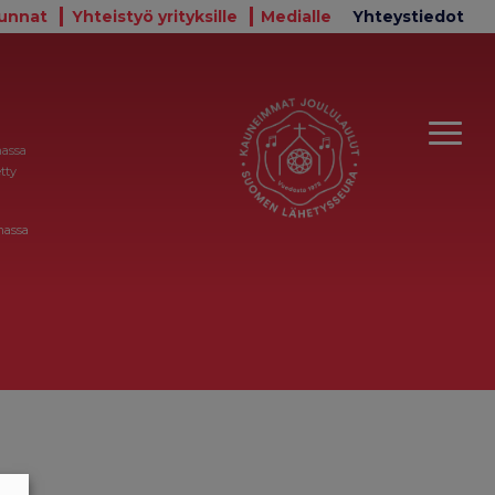
unnat
Yhteistyö yrityksille
Medialle
Yhteystiedot
massa
tty
massa