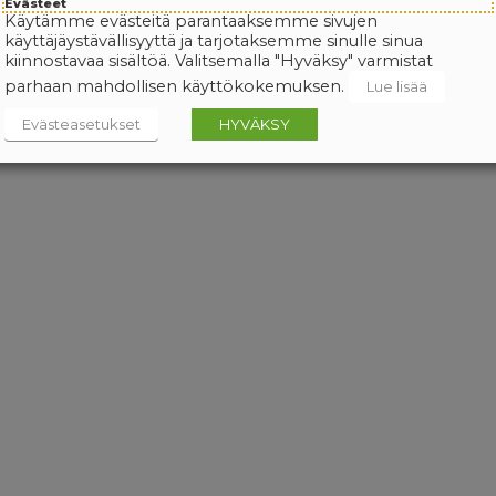
Evästeet
Käytämme evästeitä parantaaksemme sivujen
käyttäjäystävällisyyttä ja tarjotaksemme sinulle sinua
kiinnostavaa sisältöä. Valitsemalla "Hyväksy" varmistat
parhaan mahdollisen käyttökokemuksen.
Lue lisää
Evästeasetukset
HYVÄKSY