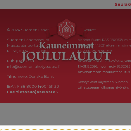
Seurak
© 2024 Suomen Lähetysseura
Keräysluvat:
Suomen Lähetysseura
Manner-Suomi RA/2020/1538, voi
Maistraatinportti 2a
toistaiseksi 1.1.2021 alkaen, myönne
PL 56, 00241 HELSINKI
1.12.2020, Poliisihallitus.
Puh. (09) 12 971
Ahvenanmaa ÅLR 2025/5437, voi
info@suomenlahetysseura.fi
1.1.–31.12.2026, myönnetty 28.8.2025
Ahvenanmaan maakuntahallitus.
Tilinumero: Danske Bank
Kerätyt varat käytetään Suomen
IBAN FI38 8000 1400 1611 30
Lähetysseuran ulkomaantyöhön.
Lue tietosuojaseloste ›