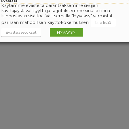
Evästeet
Käytämme evästeitä parantaaksemme sivujen
käyttäjäystävällisyyttä ja tarjotaksemme sinulle sinua
kiinnostavaa sisältöä. Valitsemalla "Hyväksy" varmistat
parhaan mahdollisen käyttökokemuksen.
Lue lisää
Evästeasetukset
HYVÄKSY