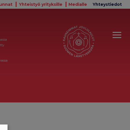
unnat
Yhteistyö yrityksille
Medialle
Yhteystiedot
massa
tty
massa