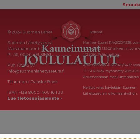
Seurak
© 2024 Suomen Lähetysseura
Keräysluvat:
Suomen Lähetysseura
Manner-Suomi RA/2020/1538, voi
Maistraatinportti 2a
toistaiseksi 1.1.2021 alkaen, myönne
PL 56, 00241 HELSINKI
1.12.2020, Poliisihallitus.
Puh. (09) 12 971
Ahvenanmaa ÅLR 2025/5437, voi
info@suomenlahetysseura.fi
1.1.–31.12.2026, myönnetty 28.8.2025
Ahvenanmaan maakuntahallitus.
Tilinumero: Danske Bank
Kerätyt varat käytetään Suomen
IBAN FI38 8000 1400 1611 30
Lähetysseuran ulkomaantyöhön.
Lue tietosuojaseloste ›