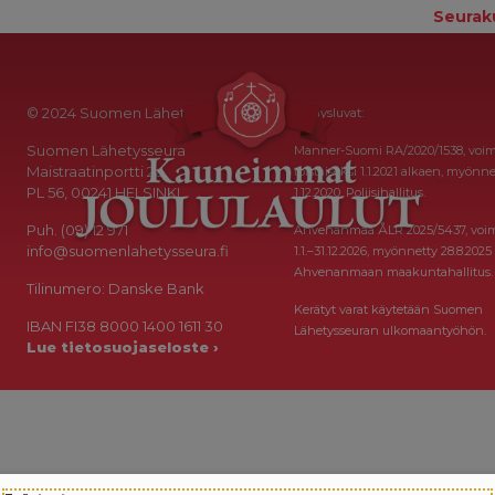
Seurak
© 2024 Suomen Lähetysseura
Keräysluvat:
Suomen Lähetysseura
Manner-Suomi RA/2020/1538, voi
Maistraatinportti 2a
toistaiseksi 1.1.2021 alkaen, myönne
PL 56, 00241 HELSINKI
1.12.2020, Poliisihallitus.
Puh. (09) 12 971
Ahvenanmaa ÅLR 2025/5437, voi
info@suomenlahetysseura.fi
1.1.–31.12.2026, myönnetty 28.8.2025
Ahvenanmaan maakuntahallitus.
Tilinumero: Danske Bank
Kerätyt varat käytetään Suomen
IBAN FI38 8000 1400 1611 30
Lähetysseuran ulkomaantyöhön.
Lue tietosuojaseloste ›