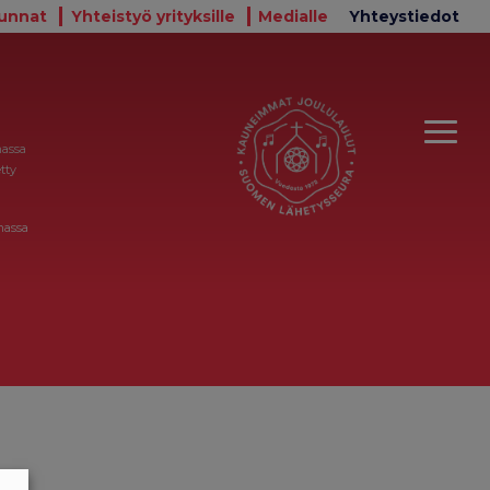
unnat
Yhteistyö yrityksille
Medialle
Yhteystiedot
massa
tty
massa