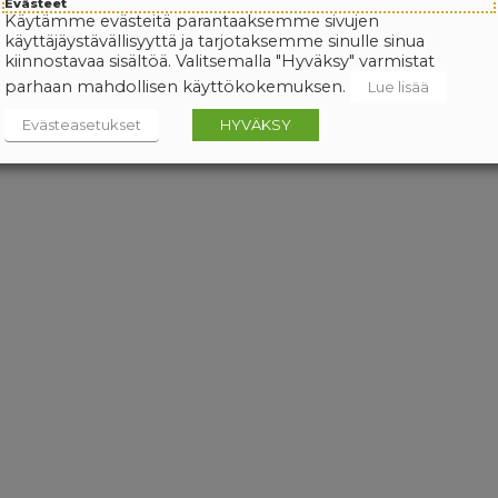
Evästeet
Käytämme evästeitä parantaaksemme sivujen
käyttäjäystävällisyyttä ja tarjotaksemme sinulle sinua
kiinnostavaa sisältöä. Valitsemalla "Hyväksy" varmistat
parhaan mahdollisen käyttökokemuksen.
Lue lisää
Evästeasetukset
HYVÄKSY